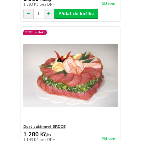
Skladem
1 393 Kč
bez DPH
Přidat do košíku
TOP produkt
Dort salámové SRDCE
1 280 Kč
/
ks
Skladem
1 143 Kč
bez DPH