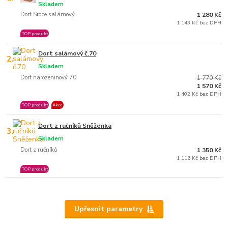
Skladem
Dort Srdce salámový
1 280 Kč
1 143 Kč bez DPH
TOP produkt
Dort salámový č.70
2.
Skladem
Dort narozeninový 70
1 770 Kč
1 570 Kč
1 402 Kč bez DPH
TOP produkt
Akce
Dort z ručníků Sněženka
3.
Skladem
Dort z ručníků
1 350 Kč
1 116 Kč bez DPH
TOP produkt
Upřesnit parametry