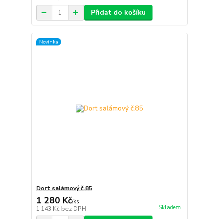
Přidat do košíku
Novinka
Dort salámový č.85
1 280 Kč
/
ks
Skladem
1 143 Kč
bez DPH