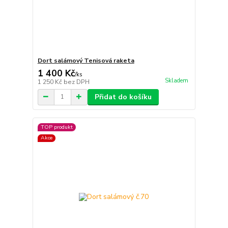
Dort salámový Tenisová raketa
1 400 Kč
/
ks
Skladem
1 250 Kč
bez DPH
Přidat do košíku
TOP produkt
Akce