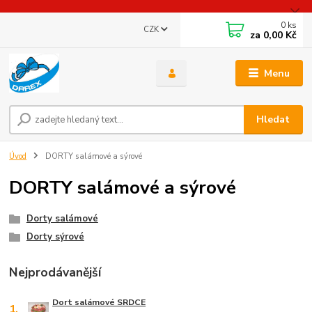
0
ks
CZK
za
0,00 Kč
Menu
Hledat
Úvod
DORTY salámové a sýrové
DORTY salámové a sýrové
Dorty salámové
Dorty sýrové
Nejprodávanější
Dort salámové SRDCE
1.