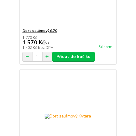
Dort salámový č.70
1 770 Kč
1 570 Kč
/
ks
Skladem
1 402 Kč
bez DPH
Přidat do košíku