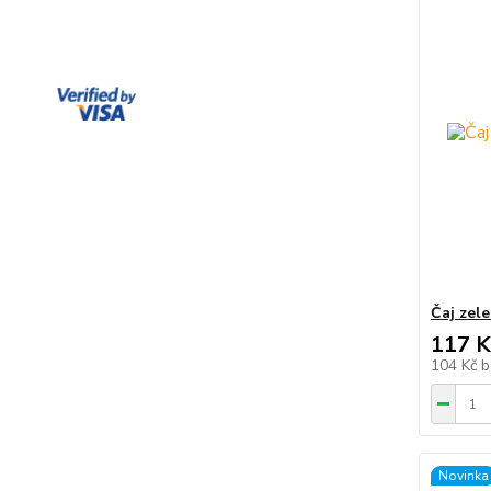
Čaj zel
117 K
104 Kč
b
Novinka