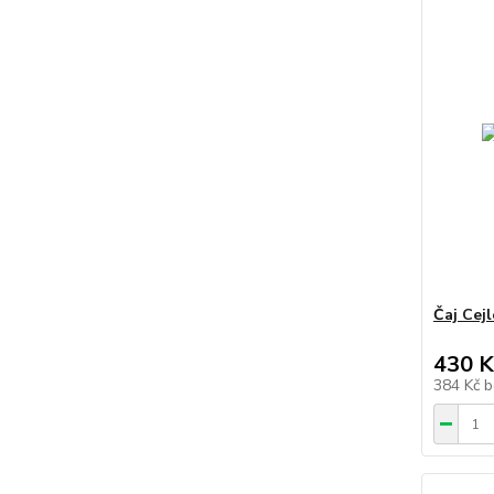
Čaj Cej
430 K
384 Kč
b