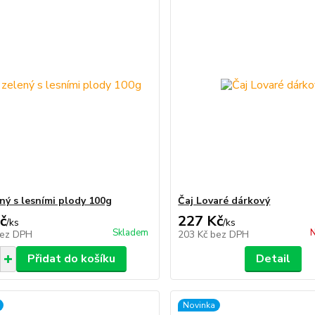
ený s lesními plody 100g
Čaj Lovaré dárkový
č
227 Kč
/
ks
/
ks
Skladem
N
ez DPH
203 Kč
bez DPH
Přidat do košíku
Detail
Novinka