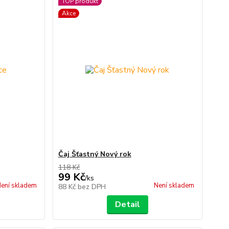
TOP produkt
Akce
Čaj Šťastný Nový rok
118 Kč
99 Kč
/
ks
ení skladem
Není skladem
88 Kč
bez DPH
Detail