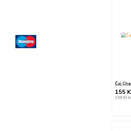
Čaj Cha
155 K
138 Kč
b