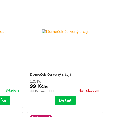
Domeček červený s čaji
125 Kč
99 Kč
/
ks
Skladem
Není skladem
88 Kč
bez DPH
šíku
Detail