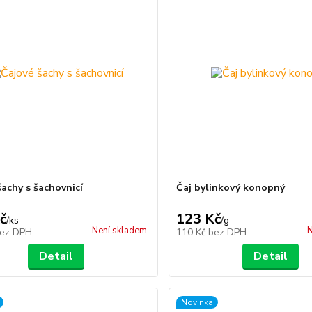
šachy s šachovnicí
Čaj bylinkový konopný
č
123 Kč
/
ks
/
g
Není skladem
N
ez DPH
110 Kč
bez DPH
Detail
Detail
Novinka