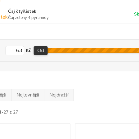
Čaj čtyřlístek
Sk
Čaj zelený 4 pyramidy
Kč
Od
jší
Nejlevnější
Nejdražší
1-27 z 27