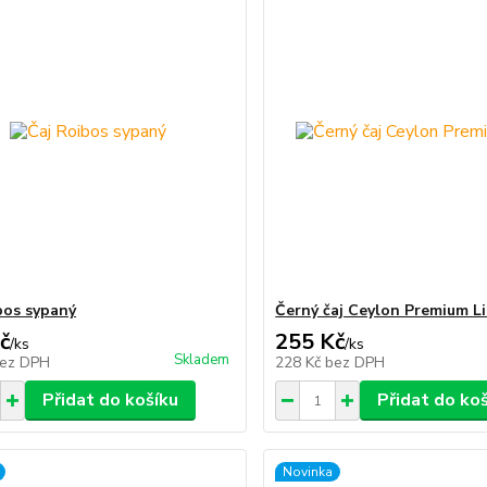
bos sypaný
Černý čaj Ceylon Premium L
č
255 Kč
/
ks
/
ks
Skladem
ez DPH
228 Kč
bez DPH
Přidat do košíku
Přidat do ko
Novinka