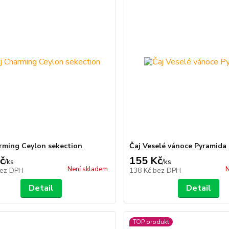
rming Ceylon sekection
Čaj Veselé vánoce Pyramida
č
155 Kč
/
ks
/
ks
Není skladem
N
ez DPH
138 Kč
bez DPH
Detail
Detail
TOP produkt