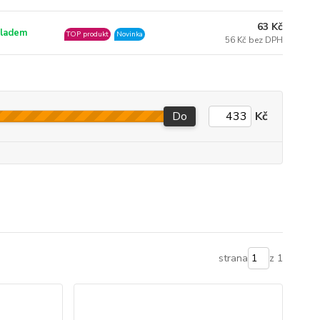
63 Kč
ladem
TOP produkt
Novinka
56 Kč bez DPH
Do
Kč
strana
z 1