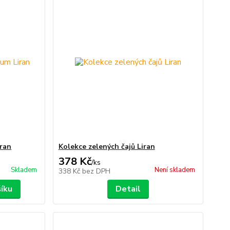
iran
Kolekce zelených čajů Liran
378 Kč
/
ks
Skladem
Není skladem
338 Kč
bez DPH
šíku
Detail