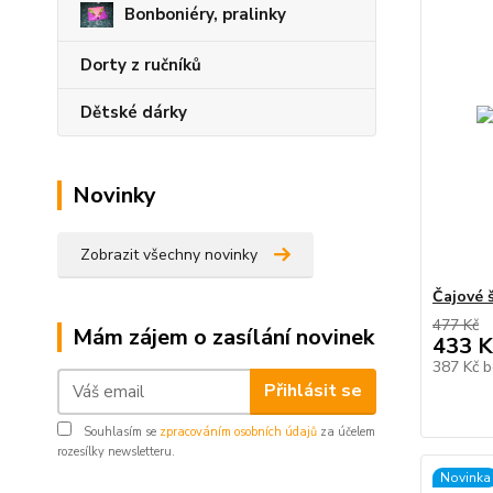
Bonboniéry, pralinky
Dorty z ručníků
Dětské dárky
Novinky
Zobrazit všechny novinky
Čajové 
477 Kč
Mám zájem o zasílání novinek
433 K
387 Kč
b
Přihlásit se
Souhlasím se
zpracováním osobních údajů
za účelem
rozesílky newsletteru.
Novinka