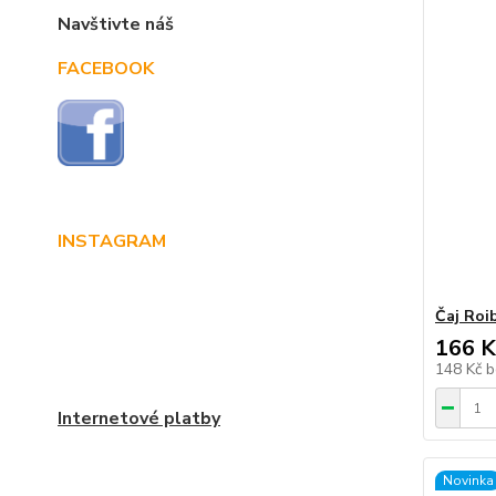
Navštivte náš
FACEBOOK
INSTAGRAM
Čaj Roi
166 K
148 Kč
b
Internetové platby
Novinka