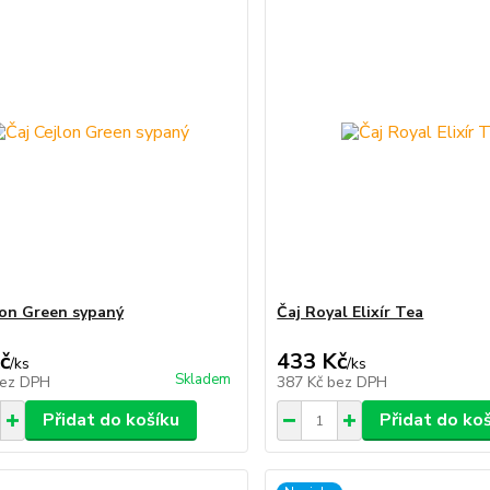
lon Green sypaný
Čaj Royal Elixír Tea
č
433 Kč
/
ks
/
ks
Skladem
ez DPH
387 Kč
bez DPH
Přidat do košíku
Přidat do ko