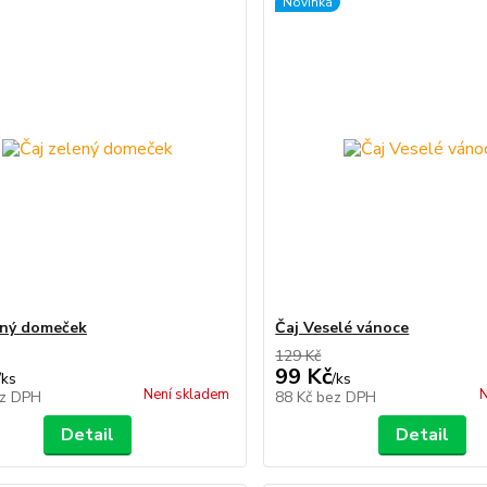
Novinka
ený domeček
Čaj Veselé vánoce
129 Kč
99 Kč
/
ks
/
ks
Není skladem
N
z DPH
88 Kč
bez DPH
Detail
Detail