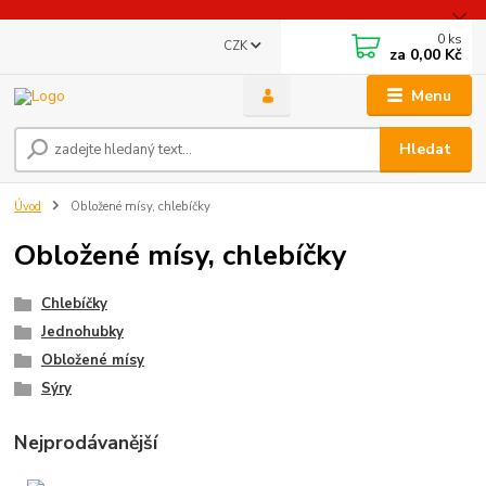
0
ks
CZK
za
0,00 Kč
Menu
Hledat
Úvod
Obložené mísy, chlebíčky
Obložené mísy, chlebíčky
Chlebíčky
Jednohubky
Obložené mísy
Sýry
Nejprodávanější