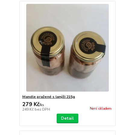
Mandle pražené s lanýži 215g
279 Kč
/
ks
Není skladem
249 Kč
bez DPH
Detail