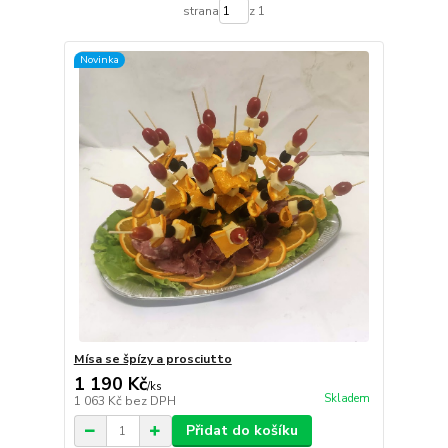
strana
z 1
Novinka
Mísa se špízy a prosciutto
1 190 Kč
/
ks
Skladem
1 063 Kč
bez DPH
Přidat do košíku