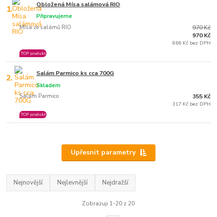
Obložená Mísa salámová RIO
1.
Připravujeme
Mísa ze salámů RIO
970 Kč
970 Kč
866 Kč bez DPH
TOP produkt
Salám Parmico ks cca 700G
2.
Skladem
Salám Parmico
355 Kč
317 Kč bez DPH
TOP produkt
Upřesnit parametry
Nejnovější
Nejlevnější
Nejdražší
Zobrazuji 1-20 z 20