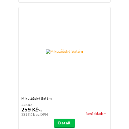
Mikulášský Salám
225 Kč
259 Kč
/
ks
Není skladem
231 Kč
bez DPH
Detail