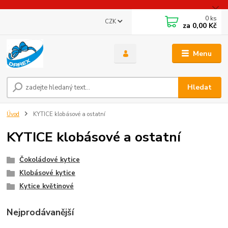
0
ks
CZK
za
0,00 Kč
Menu
Hledat
Úvod
KYTICE klobásové a ostatní
KYTICE klobásové a ostatní
Čokoládové kytice
Klobásové kytice
Kytice květinové
Nejprodávanější