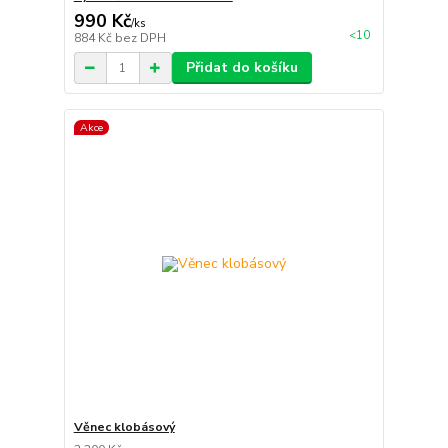
990 Kč
/
ks
<10
884 Kč
bez DPH
Přidat do košíku
Akce
Věnec klobásový