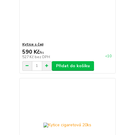
Kytice s čaji
590 Kč
/
ks
<10
527 Kč
bez DPH
Přidat do košíku