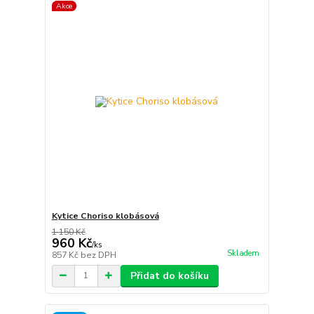
Akce
Kytice Choriso klobásová
1 150 Kč
960 Kč
/
ks
Skladem
857 Kč
bez DPH
Přidat do košíku