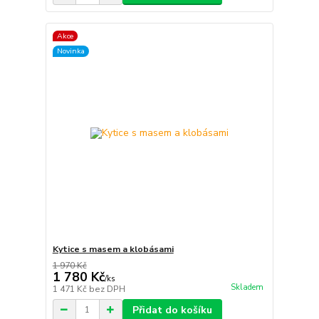
Akce
Novinka
Kytice s masem a klobásami
1 970 Kč
1 780 Kč
/
ks
Skladem
1 471 Kč
bez DPH
Přidat do košíku