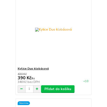
Kytice Duo klobásová
430 Kč
390 Kč
/
ks
<10
348 Kč
bez DPH
Přidat do košíku
Novinka