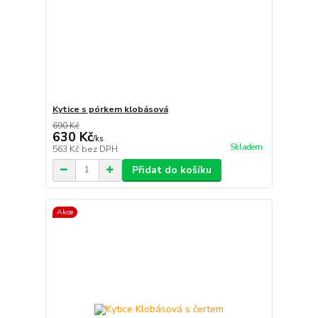
Kytice s pórkem klobásová
690 Kč
630 Kč
/
ks
Skladem
563 Kč
bez DPH
Přidat do košíku
Akce