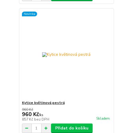
Novinka
Kytice květinová pestrá
960 Kč
960 Kč
/
ks
Skladem
857 Kč
bez DPH
Přidat do košíku