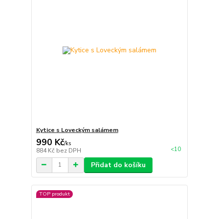
Kytice s Loveckým salámem
990 Kč
/
ks
<10
884 Kč
bez DPH
Přidat do košíku
TOP produkt