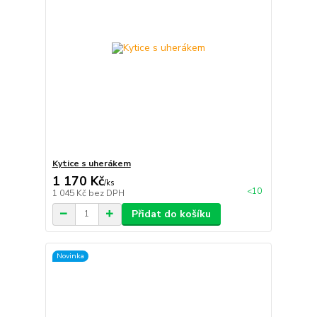
Kytice s uherákem
1 170 Kč
/
ks
<10
1 045 Kč
bez DPH
Přidat do košíku
Novinka