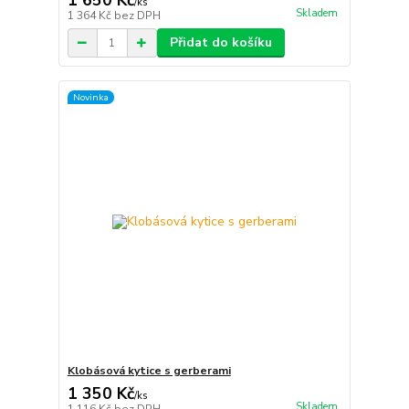
1 650 Kč
/
ks
Skladem
1 364 Kč
bez DPH
Přidat do košíku
Novinka
Klobásová kytice s gerberami
1 350 Kč
/
ks
Skladem
1 116 Kč
bez DPH