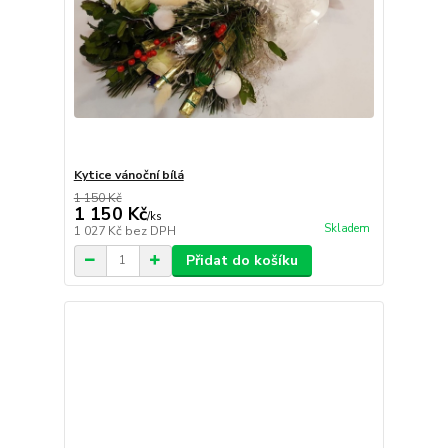
Kytice vánoční bílá
1 150 Kč
1 150 Kč
/
ks
Skladem
1 027 Kč
bez DPH
Přidat do košíku