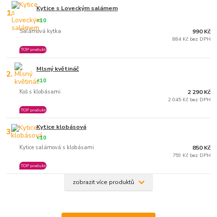
Kytice s Loveckým salámem
1.
<10
Salámová kytka
990 Kč
884 Kč bez DPH
TOP produkt
Mlsný květináč
2.
<10
Koš s klobásami
2 290 Kč
2 045 Kč bez DPH
TOP produkt
Kytice klobásová
3.
<10
Kytice salámová s klobásami
850 Kč
759 Kč bez DPH
TOP produkt
zobrazit více produktů