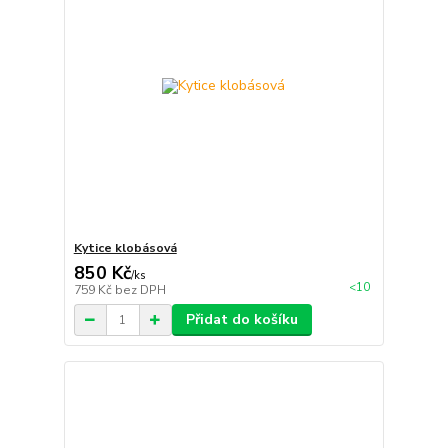
Kytice klobásová
850 Kč
/
ks
<10
759 Kč
bez DPH
Přidat do košíku