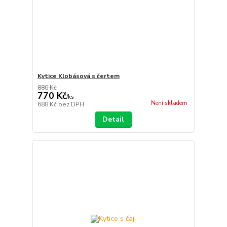
Kytice Klobásová s čertem
880 Kč
770 Kč
/
ks
Není skladem
688 Kč
bez DPH
Detail