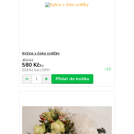
Kytice s čoko srdíčky
450 Kč
580 Kč
/
ks
<10
518 Kč
bez DPH
Přidat do košíku