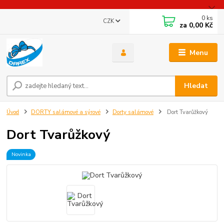
0
ks
CZK
za
0,00 Kč
Menu
Hledat
Úvod
DORTY salámové a sýrové
Dorty salámové
Dort Tvarůžkový
Dort Tvarůžkový
Novinka