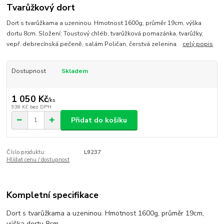
Tvarůžkový dort
Dort s tvarůžkama a uzeninou. Hmotnost 1600g, průměr 19cm, výška
dortu 8cm. Složení: Toustový chléb, tvarůžková pomazánka, tvarůžky,
vepř. debrecínská pečeně, salám Poličan, čerstvá zelenina.
celý popis
Dostupnost
Skladem
1 050 Kč
/
ks
938 Kč
bez DPH
Přidat do košíku
Číslo produktu:
L9237
Hlídat cenu / dostupnost
Kompletní specifikace
Dort s tvarůžkama a uzeninou. Hmotnost 1600g, průměr 19cm,
výška dortu 8cm.