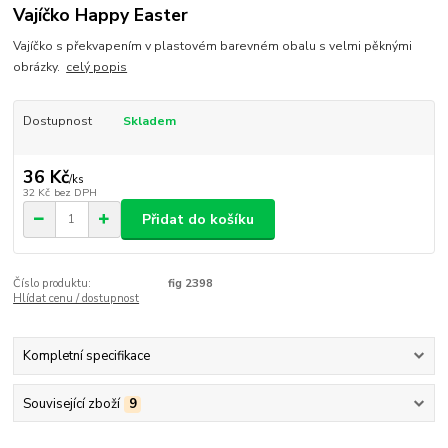
Vajíčko Happy Easter
Vajíčko s překvapením v plastovém barevném obalu s velmi pěknými
obrázky.
celý popis
Dostupnost
Skladem
36 Kč
/
ks
32 Kč
bez DPH
Přidat do košíku
Číslo produktu:
fig 2398
Hlídat cenu / dostupnost
Kompletní specifikace
Související zboží
9