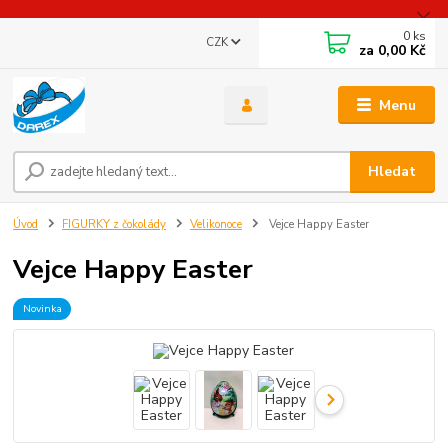
0
ks
CZK
za
0,00 Kč
Menu
Hledat
Úvod
FIGURKY z čokolády
Velikonoce
Vejce Happy Easter
Vejce Happy Easter
Novinka