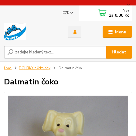
0
ks
CZK
za
0,00 Kč
Menu
Hledat
Úvod
FIGURKY z čokolády
Dalmatin čoko
Dalmatin čoko