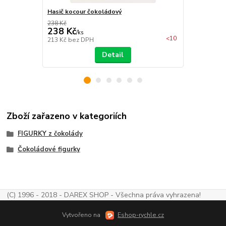
Hasič kocour čokoládový
Kopací míč 
238 Kč
238 Kč
297 Kč
/
ks
/
g
<10
213 Kč
bez DPH
265 Kč
bez 
Detail
Zboží zařazeno v kategoriích
FIGURKY z čokolády
Čokoládové figurky
(C) 1996 - 2018 - DAREX SHOP - Všechna práva vyhrazena!
Vytvořeno na
Eshop-rychle.cz