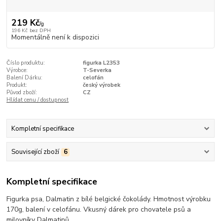
219 Kč
/
g
196 Kč
bez DPH
Momentálně není k dispozici
Číslo produktu:
figurka L2353
Výrobce:
T-Severka
Balení Dárku:
celofán
Produkt:
český výrobek
Původ zboží:
CZ
Hlídat cenu / dostupnost
Kompletní specifikace
Související zboží
6
Kompletní specifikace
Figurka psa, Dalmatin z bílé belgické čokolády. Hmotnost výrobku
170g, balení v celofánu. Vkusný dárek pro chovatele psů a
milovníky Dalmatinů.