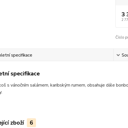
3 
2 7
Číslo p
etní specifikace
Sou
tní specifikace
oš s vánočním salámem, karibským rumem, obsahuje dále bonboniéru
y.
jící zboží
6