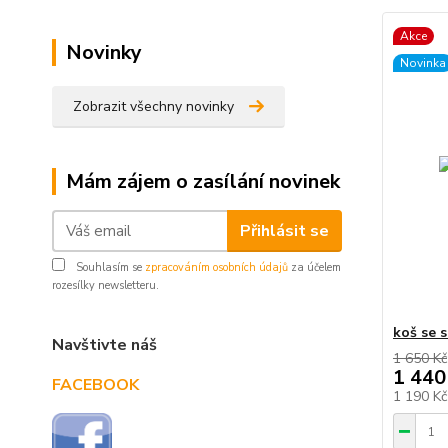
Akce
Novinky
Novinka
Zobrazit všechny novinky
Mám zájem o zasílání novinek
Přihlásit se
Souhlasím se
zpracováním osobních údajů
za účelem
rozesílky newsletteru.
koš se 
Navštivte náš
1 650 Kč
1 440
FACEBOOK
1 190 K