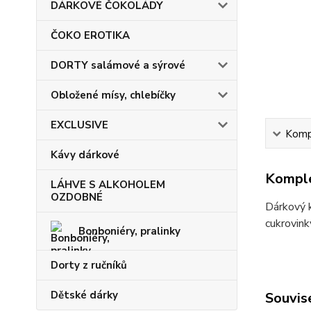
DÁRKOVÉ ČOKOLÁDY
ČOKO EROTIKA
DORTY salámové a sýrové
Obložené mísy, chlebíčky
EXCLUSIVE
Kompl
Kávy dárkové
Komple
LÁHVE S ALKOHOLEM
OZDOBNÉ
Dárkový k
cukrovink
Bonboniéry, pralinky
Dorty z ručníků
Dětské dárky
Souvise