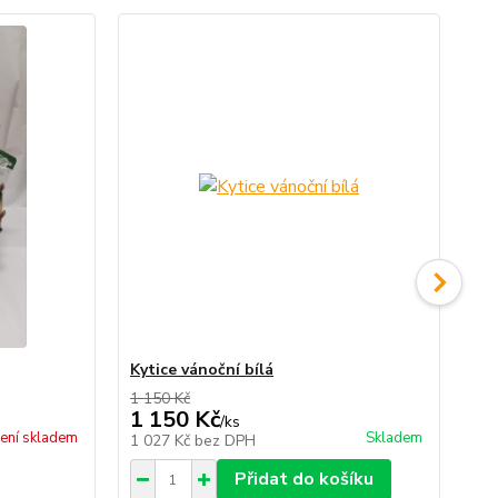
No
Kytice vánoční bílá
Ko
1 150 Kč
1 150 Kč
5 
/
ks
ení skladem
Skladem
1 027 Kč
bez DPH
4 
Přidat do košíku