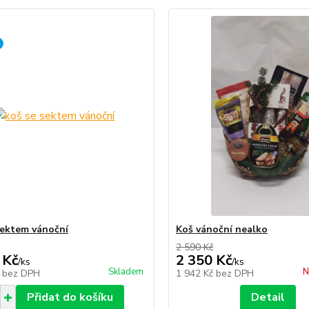
sektem vánoční
Koš vánoční nealko
2 590 Kč
 Kč
2 350 Kč
/
ks
/
ks
Skladem
N
č
bez DPH
1 942 Kč
bez DPH
Přidat do košíku
Detail