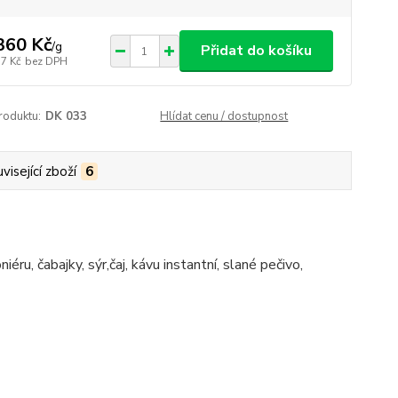
360 Kč
/
g
Přidat do košíku
77 Kč
bez DPH
roduktu:
DK 033
Hlídat cenu / dostupnost
visející zboží
6
, čabajky, sýr,čaj, kávu instantní, slané pečivo,