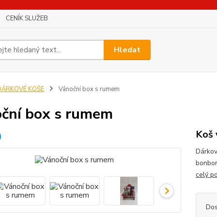
CENÍK SLUŽEB
Hledat
DÁRKOVÉ KOŠE
Vánoční box s rumem
ční box s rumem
Koš 
Dárkov
bonboni
celý p
Dos