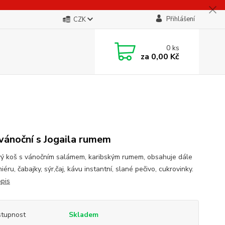
Přihlášení
CZK
0
ks
za
0,00 Kč
vánoční s Jogaila rumem
ý koš s vánočním salámem, karibským rumem, obsahuje dále
éru, čabajky, sýr,čaj, kávu instantní, slané pečivo, cukrovinky.
opis
tupnost
Skladem