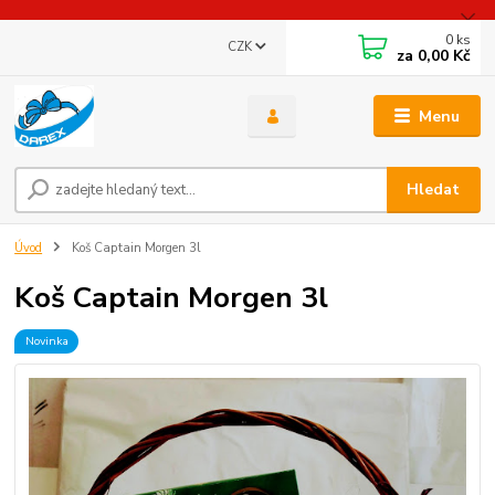
0
ks
CZK
za
0,00 Kč
Menu
Hledat
Úvod
Koš Captain Morgen 3l
Koš Captain Morgen 3l
Novinka