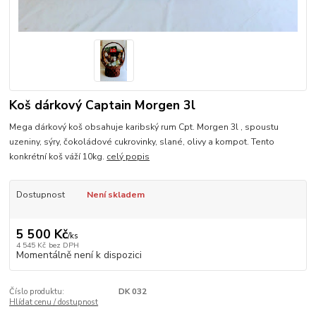
Koš dárkový Captain Morgen 3l
Mega dárkový koš obsahuje karibský rum Cpt. Morgen 3l , spoustu
uzeniny, sýry, čokoládové cukrovinky, slané, olivy a kompot. Tento
konkrétní koš váží 10kg.
celý popis
Dostupnost
Není skladem
5 500 Kč
/
ks
4 545 Kč
bez DPH
Momentálně není k dispozici
Číslo produktu:
DK 032
Hlídat cenu / dostupnost