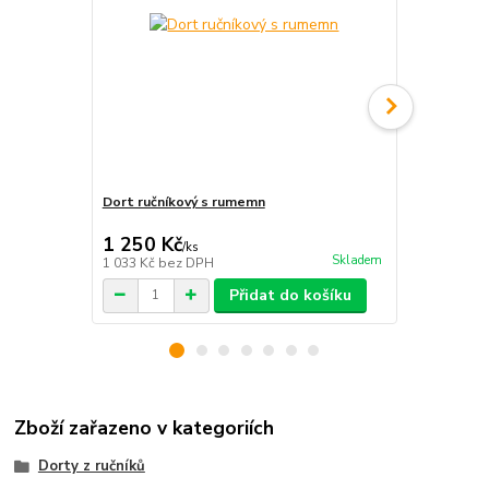
Dort ručníkový s rumemn
Dort Šedobí
1 260 Kč
1 250 Kč
1 440 Kč
/
ks
Skladem
1 033 Kč
bez DPH
1 190 Kč
bez
Přidat do košíku
Zboží zařazeno v kategoriích
Dorty z ručníků