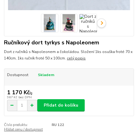
Ručníkový dort tyrkys s Napoleonem
Dort z ručníků s Napoleonem a čokoládou. Složení 1ks osuška froté 70 x
140cm, 1ks ručník froté 50 x 100cm.
celý popis
Dostupnost
Skladem
1 170 Kč
/
g
967 Kč
bez DPH
Přidat do košíku
Číslo produktu:
RU 122
Hlídat cenu / dostupnost