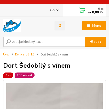
0
ks
CZK
za
0,00 Kč
Menu
Hledat
Úvod
Dorty z ručníků
Dort Šedobílý s vínem
Dort Šedobílý s vínem
Akce
TOP produkt