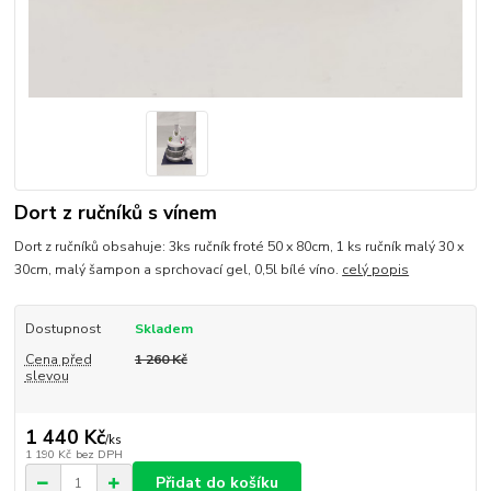
Dort z ručníků s vínem
Dort z ručníků obsahuje: 3ks ručník froté 50 x 80cm, 1 ks ručník malý 30 x
30cm, malý šampon a sprchovací gel, 0,5l bílé víno.
celý popis
Dostupnost
Skladem
Cena před
1 260 Kč
slevou
1 440 Kč
/
ks
1 190 Kč
bez DPH
Přidat do košíku