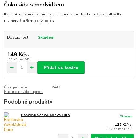
Čokoláda s medvídkem
Kvalitní mléčná čokoláda zn.Günthart s medvídkem.,Obsah4ks/38g.
rozměry: 9 x 9cm.
celý popis
Dostupnost
Skladem
149 Kč
/
ks
133 Kč
bez DPH
Přidat do košíku
Číslo produktu:
2447
Hlídat cenu / dostupnost
Podobné produkty
Bankovka čokoládová Euro
Skladem
125 Kč
/
ks
112 Kč
bez DPH