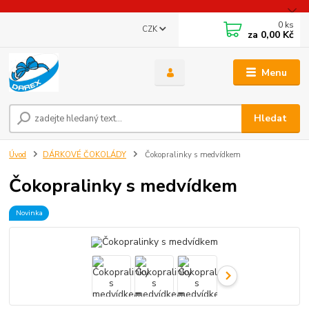
0
ks
CZK
za
0,00 Kč
Menu
Hledat
Úvod
DÁRKOVÉ ČOKOLÁDY
Čokopralinky s medvídkem
Čokopralinky s medvídkem
Novinka