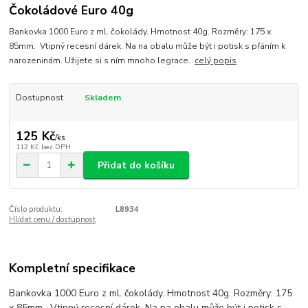
Čokoládové Euro 40g
Bankovka 1000 Euro z ml. čokolády. Hmotnost 40g. Rozměry: 175 x
85mm. Vtipný recesní dárek. Na na obalu může být i potisk s přáním k
narozeninám. Užijete si s ním mnoho legrace.
celý popis
Dostupnost
Skladem
125 Kč
/
ks
112 Kč
bez DPH
Přidat do košíku
Číslo produktu:
L8934
Hlídat cenu / dostupnost
Kompletní specifikace
Bankovka 1000 Euro z ml. čokolády. Hmotnost 40g. Rozměry: 175
x 85mm. Vtipný recesní dárek. Na na obalu může být i potisk s