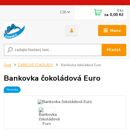
0
ks
CZK
za
0,00 Kč
Menu
Hledat
Úvod
DÁRKOVÉ ČOKOLÁDY
Bankovka čokoládová Euro
Bankovka čokoládová Euro
Novinka