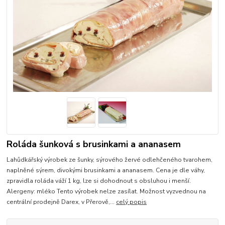
Roláda šunková s brusinkami a ananasem
Lahůdkářský výrobek ze šunky, sýrového žervé odlehčeného tvarohem,
naplněné sýrem, divokými brusinkami a ananasem. Cena je dle váhy,
zpravidla roláda váží 1 kg, lze si dohodnout s obsluhou i menší.
Alergeny: mléko Tento výrobek nelze zasílat. Možnost vyzvednou na
centrální prodejně Darex, v Přerově,...
celý popis