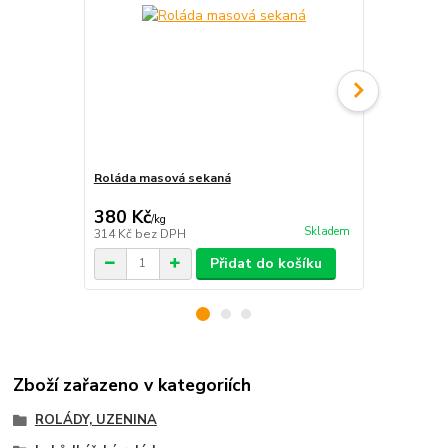
Roláda masová sekaná
Roláda sýro
450 Kč
380 Kč
450 Kč
/
kg
/
kg
Skladem
314 Kč
bez DPH
402 Kč
bez 
Přidat do košíku
Zboží zařazeno v kategoriích
ROLÁDY, UZENINA