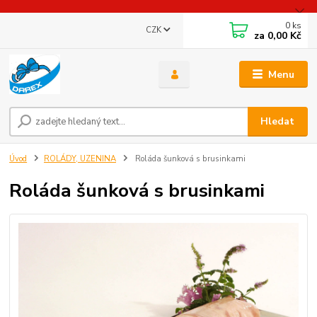
0
ks
CZK
za
0,00 Kč
Menu
Hledat
Úvod
ROLÁDY, UZENINA
Roláda šunková s brusinkami
Roláda šunková s brusinkami