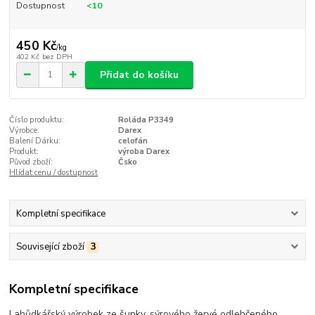
Dostupnost
<10
450 Kč
/
kg
402 Kč
bez DPH
Přidat do košíku
Číslo produktu:
Roláda P3349
Výrobce:
Darex
Balení Dárku:
celofán
Produkt:
výroba Darex
Původ zboží:
Čsko
Hlídat cenu / dostupnost
Kompletní specifikace
Související zboží
3
Kompletní specifikace
Lahůdkářský výrobek ze šunky, sýrového žervé odlehčeného