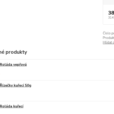
38
314
Číslo p
Produkt
Hlídat 
é produkty
Roláda vepřová
Řízečky kuřecí 50g
Roláda kuřecí