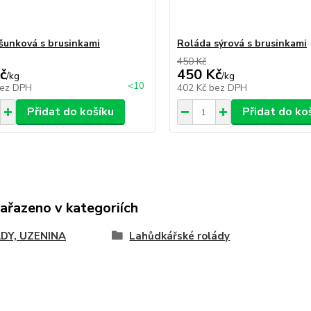
šunková s brusinkami
Roláda sýrová s brusinkami
450 Kč
č
450 Kč
/
kg
/
kg
<10
ez DPH
402 Kč
bez DPH
Přidat do košíku
Přidat do ko
zařazeno v kategoriích
DY, UZENINA
Lahůdkářské rolády