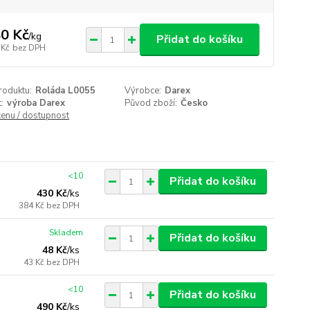
0 Kč
/
kg
Přidat do košíku
 Kč
bez DPH
roduktu:
Roláda L0055
Výrobce:
Darex
:
výroba Darex
Původ zboží:
Česko
cenu / dostupnost
<10
Přidat do košíku
430 Kč
/
ks
384 Kč
bez DPH
Skladem
Přidat do košíku
48 Kč
/
ks
43 Kč
bez DPH
<10
Přidat do košíku
490 Kč
/
ks