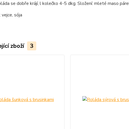
láda se dobře krájí, l kolečko 4-5 dkg. Složení: mleté maso páre
 vejce, sója
jící zboží
3