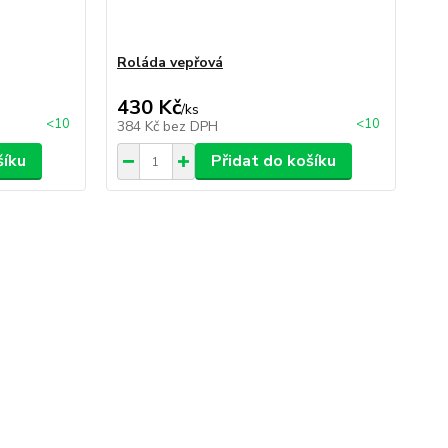
Roláda vepřová
430 Kč
/
ks
<10
<10
384 Kč
bez DPH
šíku
Přidat do košíku