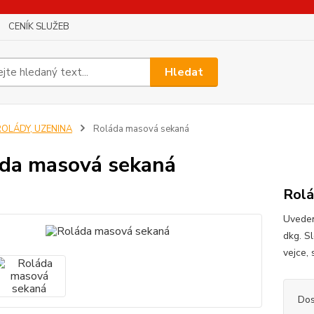
CENÍK SLUŽEB
Hledat
ROLÁDY, UZENINA
Roláda masová sekaná
da masová sekaná
Rolá
Uveden
dkg. S
vejce,
Dos