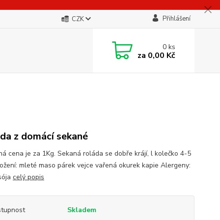
Přihlášení
CZK
0
ks
za
0,00 Kč
da z domácí sekané
á cena je za 1Kg. Sekaná roláda se dobře krájí, l kolečko 4-5
ložení: mleté maso párek vejce vařená okurek kapie Alergeny:
 sója
celý popis
tupnost
Skladem