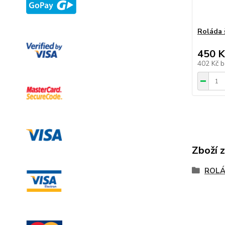
Roláda 
450 K
402 Kč
b
Zboží 
ROLÁ