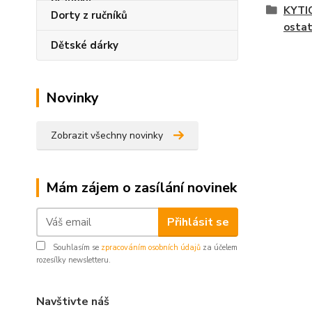
KYTIC
Dorty z ručníků
ostat
Dětské dárky
Novinky
Zobrazit všechny novinky
Mám zájem o zasílání novinek
Přihlásit se
Souhlasím se
zpracováním osobních údajů
za účelem
rozesílky newsletteru.
Navštivte náš