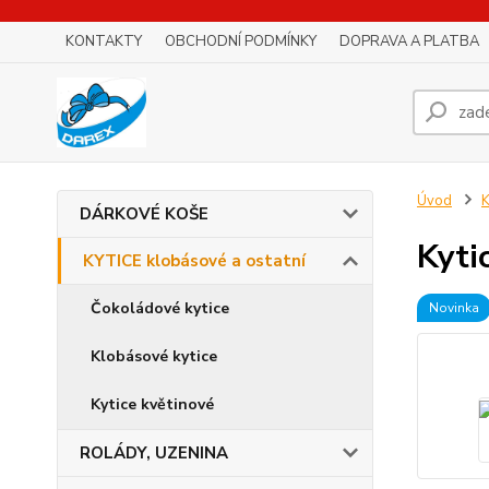
KONTAKTY
OBCHODNÍ PODMÍNKY
DOPRAVA A PLATBA
Úvod
K
DÁRKOVÉ KOŠE
Kyti
KYTICE klobásové a ostatní
Čokoládové kytice
Novinka
Klobásové kytice
Kytice květinové
ROLÁDY, UZENINA