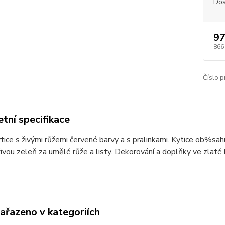
Dos
97
866
Číslo p
tní specifikace
tice s živými růžemi červené barvy a s pralinkami. Kytice ob%sahu
ivou zeleň za umělé růže a listy. Dekorování a doplňky ve zlaté
zařazeno v kategoriích