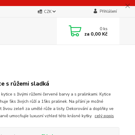
Přihlášení
CZK
0
ks
za
0,00 Kč
ce s růžemi sladká
kytice s živými růžemi červené barvy a s pralinkami. Kytice
uje 5ks živých růží a 15ks pralinek. Na přání je možné
t živou zeleň za umělé růže a listy. Dekorování a doplňky ve
barvě umocňujíe luxusní vzhled této krásné kytky.
celý popis