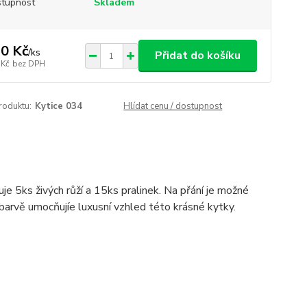
tupnost
Skladem
0 Kč
/
ks
Přidat do košíku
 Kč
bez DPH
roduktu:
Kytice 034
Hlídat cenu / dostupnost
je 5ks živých růží a 15ks pralinek. Na přání je možné
 barvě umocňujíe luxusní vzhled této krásné kytky.