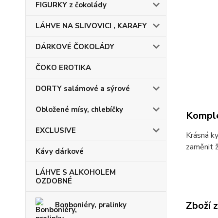
FIGURKY z čokolády
LÁHVE NA SLIVOVICI , KARAFY
DÁRKOVÉ ČOKOLÁDY
ČOKO EROTIKA
DORTY salámové a sýrové
Obložené mísy, chlebíčky
Komple
EXCLUSIVE
Krásná ky
zaměnit ž
Kávy dárkové
LÁHVE S ALKOHOLEM
OZDOBNÉ
Zboží 
Bonboniéry, pralinky