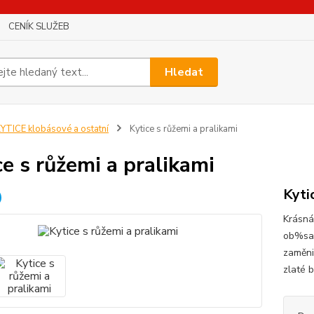
CENÍK SLUŽEB
Hledat
YTICE klobásové a ostatní
Kytice s růžemi a pralikami
ce s růžemi a pralikami
Kyti
Krásná 
ob%sah
zaměni
zlaté 