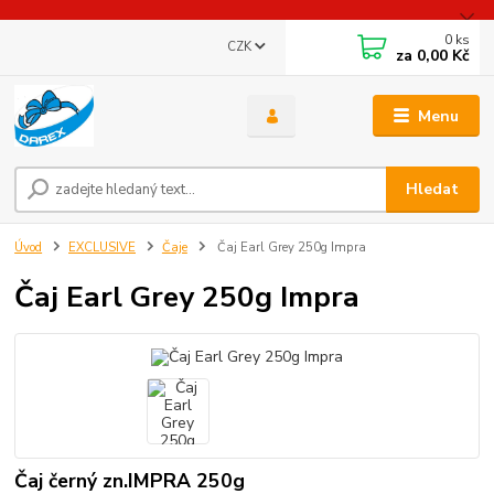
0
ks
CZK
za
0,00 Kč
Menu
Hledat
Úvod
EXCLUSIVE
Čaje
Čaj Earl Grey 250g Impra
Čaj Earl Grey 250g Impra
Čaj černý zn.IMPRA 250g