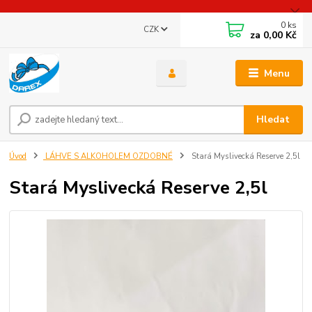
0
ks
CZK
za
0,00 Kč
Menu
Hledat
Úvod
LÁHVE S ALKOHOLEM OZDOBNÉ
Stará Myslivecká Reserve 2,5l
Stará Myslivecká Reserve 2,5l