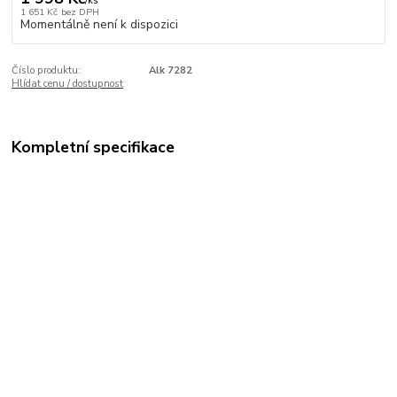
/
ks
1 651 Kč
bez DPH
Momentálně není k dispozici
Číslo produktu:
Alk 7282
Hlídat cenu / dostupnost
Kompletní specifikace
Stará myslivecká žitná RESERVE. Obsah 2,5 l alk.40%. Palírna
Prostějovská režná. Zabaleno v dárkové krabici.
Zboží zařazeno v kategoriích
LÁHVE S ALKOHOLEM OZDOBNÉ
(C) 1996 - 2018 - DAREX SHOP - Všechna práva vyhrazena!