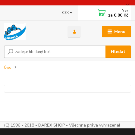
0
ks
CZK
za
0,00 Kč
Menu
Hledat
Úvod
(C) 1996 - 2018 - DAREX SHOP - Všechna práva vyhrazena!