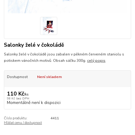
Salonky želé v čokoládě
Salonky želé v čokoládě jsou zabalen v pěkném červeném staniolu s
potiskem vánočních motivů. Obsah sáčku 300g.
celý popis
Dostupnost
Není skladem
110 Kč
/
ks
98 Kč
bez DPH
Momentálně není k dispozici
Číslo produktu:
4411
Hlídat cenu / dostupnost