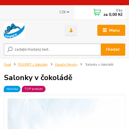
0
ks
CZK
za
0,00 Kč
Menu
Hledat
Úvod
FIGURKY z čokolády
Vánoční figurky
Salonky v čokoládě
Salonky v čokoládě
Novinka
TOP produkt