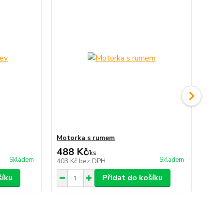
Motorka s rumem
Ko
488 Kč
8
/
ks
Skladem
Skladem
403 Kč
bez DPH
67
šíku
Přidat do košíku