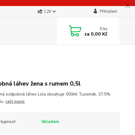
Přihlášení
CZK
0
ks
za
0,00 Kč
bná láhev žena s rumem 0,5l
ná ozdpobná láhev Lola obsahuje 500ml Tuzemák, 37,5%
lu.
celý popis
tupnost
Skladem