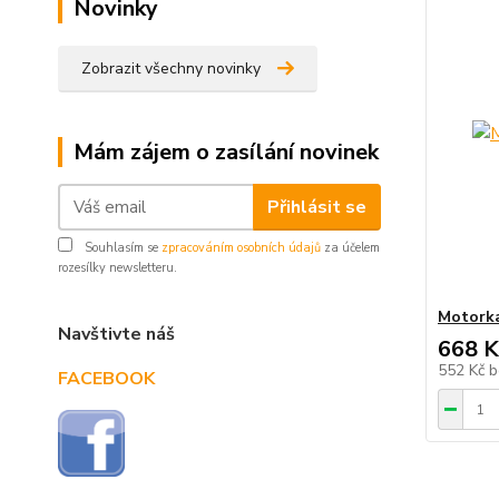
Novinky
Zobrazit všechny novinky
Mám zájem o zasílání novinek
Přihlásit se
Souhlasím se
zpracováním osobních údajů
za účelem
rozesílky newsletteru.
Motorka 
Navštivte náš
668 K
552 Kč
b
FACEBOOK