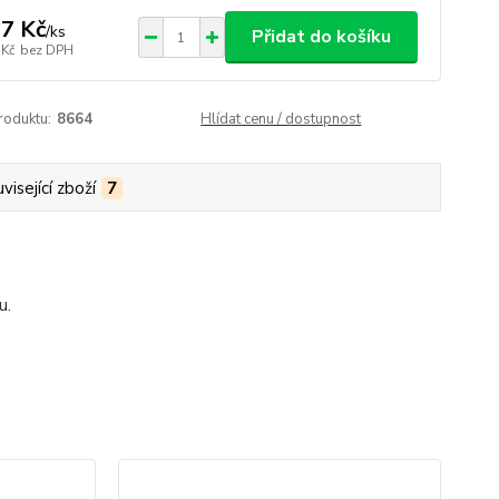
7 Kč
/
ks
Přidat do košíku
 Kč
bez DPH
roduktu:
8664
Hlídat cenu / dostupnost
visející zboží
7
u.
No