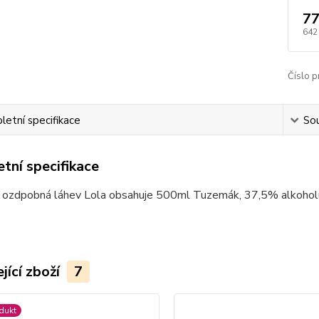
77
642
Číslo p
etní specifikace
Sou
tní specifikace
 ozdpobná láhev Lola obsahuje 500ml Tuzemák, 37,5% alkohol
jící zboží
7
dukt