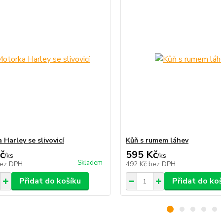
Harley se slivovicí
Kůň s rumem láhev
č
595 Kč
/
ks
/
ks
Skladem
ez DPH
492 Kč
bez DPH
Přidat do košíku
Přidat do ko