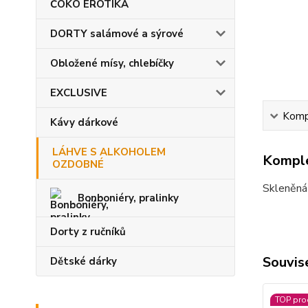
ČOKO EROTIKA
DORTY salámové a sýrové
Obložené mísy, chlebíčky
EXCLUSIVE
Kompl
Kávy dárkové
LÁHVE S ALKOHOLEM
Komple
OZDOBNÉ
Skleněná
Bonboniéry, pralinky
Dorty z ručníků
Souvise
Dětské dárky
TOP pro