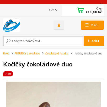
0
ks
CZK
za
0,00 Kč
Menu
Hledat
Úvod
FIGURKY z čokolády
Čokoládové figurky
Kočičky čokoládové duo
Kočičky čokoládové duo
Akce