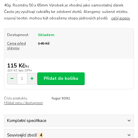
40g. Rozměry 50 x 65mm Výrobek je vhodný jako samostatný dárek.
Často jej využívají cukrářky ke zdobení dortů. Alergeny: sušené mléko,
sojový lecitin, mohou být obsaženy stopy jádrových plodů.
celý popis
Dostupnost
Skladem
Cena před
145 Kč
slevou
115 Kč
/
ks
103 Kč
bez DPH
Přidat do košíku
Číslo produktu:
fugur 9391
Hlídat cenu / dostupnost
Kompletní specifikace
Související zboží
4