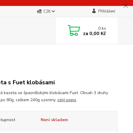
Přihlášení
CZK
0
ks
za
0,00 Kč
ta s Fuet klobásami
á kazeta se špasnělskými klobásami Fuet. Obsah 3 druhy
 po 80g, celkem 240g uzeniny.
celý popis
tupnost
Není skladem