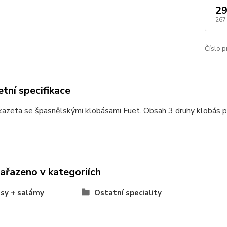
29
267
Číslo p
tní specifikace
kazeta se špasnělskými klobásami Fuet. Obsah 3 druhy klobás p
zařazeno v kategoriích
sy + salámy
Ostatní speciality