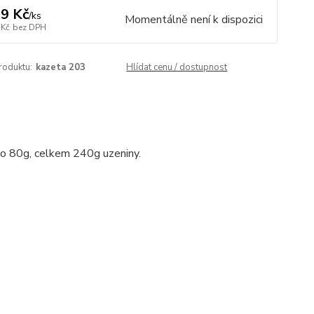
9 Kč
/
ks
Momentálně není k dispozici
 Kč
bez DPH
roduktu:
kazeta 203
Hlídat cenu / dostupnost
o 80g, celkem 240g uzeniny.