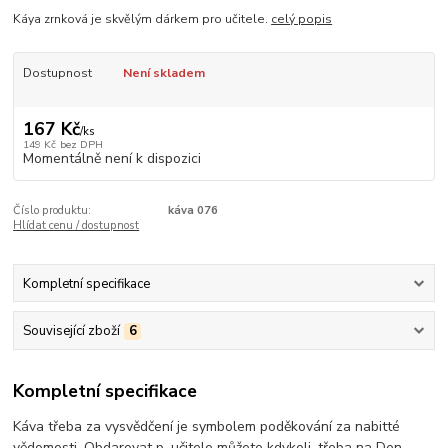
Káya zrnková je skvělým dárkem pro učitele.
celý popis
Dostupnost
Není skladem
167 Kč
/
ks
149 Kč
bez DPH
Momentálně není k dispozici
Číslo produktu:
káva 076
Hlídat cenu / dostupnost
Kompletní specifikace
Související zboží
6
Kompletní specifikace
Káva třeba za vysvědčení je symbolem poděkování za nabitté
vědomosti. Obdarovat p. učitele můžete kdykoli, třeba na Den