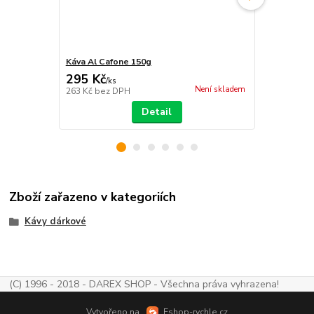
Káva Al Cafone 150g
Káva Ani sm
295 Kč
289 Kč
/
ks
/
ks
Není skladem
263 Kč
bez DPH
258 Kč
bez 
Detail
Zboží zařazeno v kategoriích
Kávy dárkové
(C) 1996 - 2018 - DAREX SHOP - Všechna práva vyhrazena!
Vytvořeno na
Eshop-rychle.cz