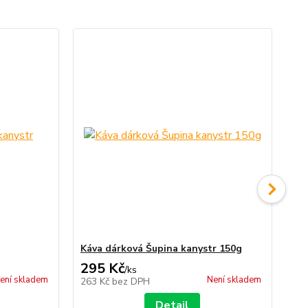
No
Káva dárková Šupina kanystr 150g
káv
295 Kč
3
/
ks
ení skladem
Není skladem
263 Kč
bez DPH
32
Detail