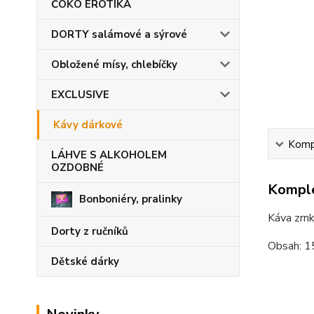
ČOKO EROTIKA
DORTY salámové a sýrové
Obložené mísy, chlebíčky
EXCLUSIVE
Kávy dárkové
Kompl
LÁHVE S ALKOHOLEM
OZDOBNÉ
Komple
Bonboniéry, pralinky
Káva zrnk
Dorty z ručníků
Obsah: 1
Dětské dárky