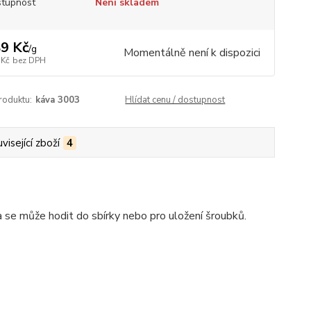
tupnost
Není skladem
9 Kč
/
g
Momentálně není k dispozici
 Kč
bez DPH
roduktu:
káva 3003
Hlídat cenu / dostupnost
visející zboží
4
 se může hodit do sbírky nebo pro uložení šroubků.