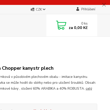
Přihlášení
CZK
0
ks
za
0,00 Kč
 Chopper kanystr plech
rnková v působivém plechovém obalu - imitace kanystru.
vka se může hodit do sbírky nebo pro uložení šroubků. Obsah:
rnkové kávy , složení 60% ARABIKA a 40% ROBUSTA.
celý