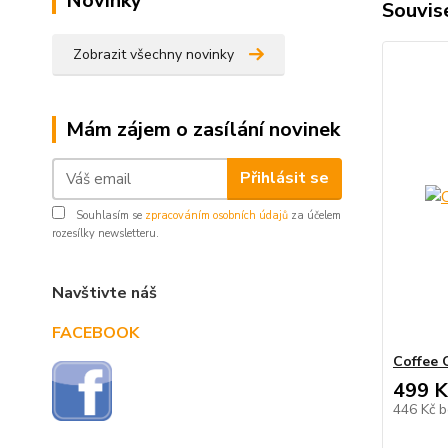
Novinky
Souvise
Zobrazit všechny novinky
Mám zájem o zasílání novinek
Přihlásit se
Souhlasím se
zpracováním osobních údajů
za účelem
rozesílky newsletteru.
Navštivte náš
FACEBOOK
Coffee 
499 K
446 Kč
b