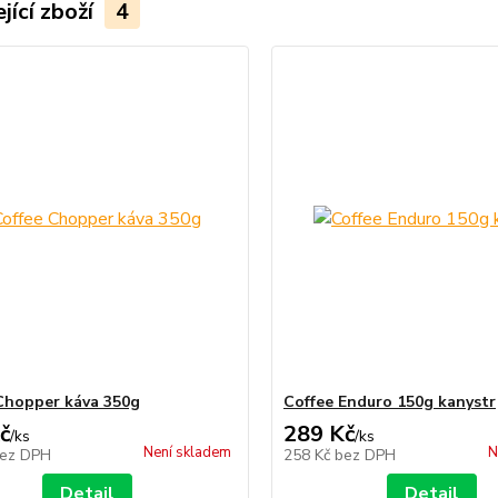
jící zboží
4
Chopper káva 350g
Coffee Enduro 150g kanystr
č
289 Kč
/
ks
/
ks
Není skladem
N
ez DPH
258 Kč
bez DPH
Detail
Detail