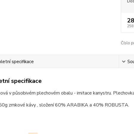
Dos
28
258
Číslo p
etní specifikace
Sou
tní specifikace
ová v působivém plechovém obalu - imitace kanystru. Plechovka
50g zrnkové kávy , složení 60% ARABIKA a 40% ROBUSTA.