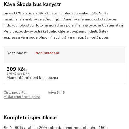
Káva Škoda bus kanystr
Směs 80% arabica 20% robusta, hmotnost obsahu: 150g Směs
namíchaná z arabiky ze střední, jižní Ameriky s jemnou čokoládovou
indickou robustou. Toto mimořádné spojení jemně ovocné Guatemaly a
Peru bezpochyby oslní každého ctitele vyvážených chutí. Šálek
espressa Vám bude připomínat chutě karamelu, šv...
celý popis
Dostupnost
Není skladem
309 Kč
/
ks
276 Kč
bez DPH
Momentálně není k dispozici
Číslo produktu:
káva 5445
Hlídat cenu / dostupnost
Kompletní specifikace
Směs 80% arabica 20% robusta, hmotnost obsahu: 150g