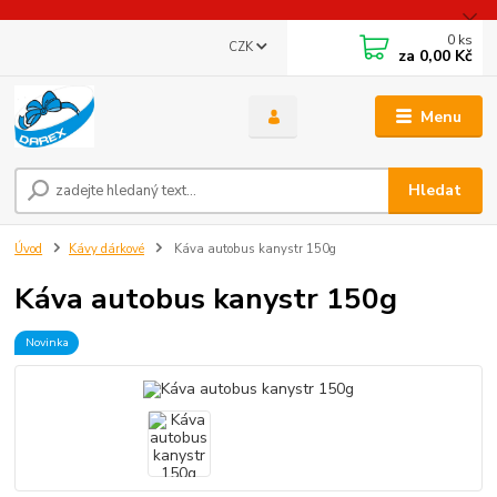
0
ks
CZK
za
0,00 Kč
Menu
Hledat
Úvod
Kávy dárkové
Káva autobus kanystr 150g
Káva autobus kanystr 150g
Novinka