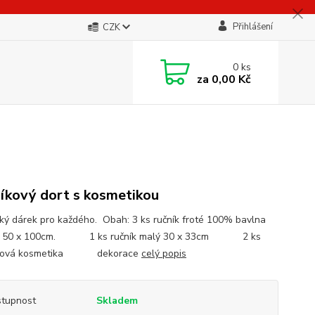
Přihlášení
CZK
0
ks
za
0,00 Kč
íkový dort s kosmetikou
cký dárek pro každého. Obah: 3 ks ručník froté 100% bavlna
r 50 x 100cm. 1 ks ručník malý 30 x 33cm 2 ks
lová kosmetika dekorace
celý popis
tupnost
Skladem