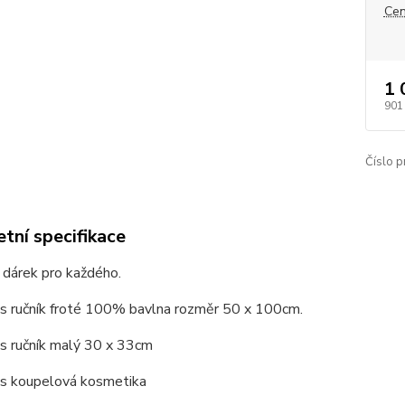
Cen
1 
901
Číslo p
tní specifikace
 dárek pro každého.
ks ručník froté 100% bavlna rozměr 50 x 100cm.
čník malý 30 x 33cm
oupelová kosmetika