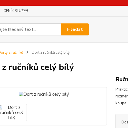
CENÍK SLUŽEB
Hledat
orty z ručníků
Dort z ručníků celý bílý
 z ručníků celý bílý
Ručn
Prakti
rozmě
koupe
Dos