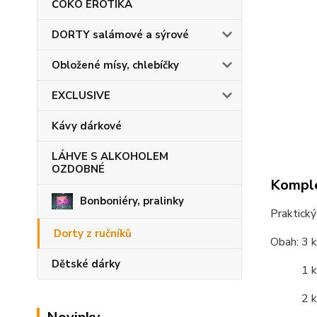
ČOKO EROTIKA
DORTY salámové a sýrové
Obložené mísy, chlebíčky
EXCLUSIVE
Kávy dárkové
LÁHVE S ALKOHOLEM
OZDOBNÉ
Komple
Bonboniéry, pralinky
Praktický
Dorty z ručníků
Obah: 3 
Dětské dárky
1 ks ru
2 ks k