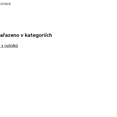
race
zařazeno v kategoriích
 z ručníků