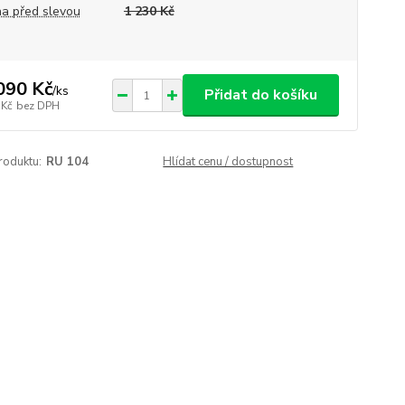
a před slevou
1 230 Kč
090 Kč
/
ks
Přidat do košíku
 Kč
bez DPH
roduktu:
RU 104
Hlídat cenu / dostupnost