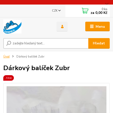
0
ks
CZK
za
0,00 Kč
Menu
Hledat
Úvod
Dárkový balíček Zubr
Dárkový balíček Zubr
Akce