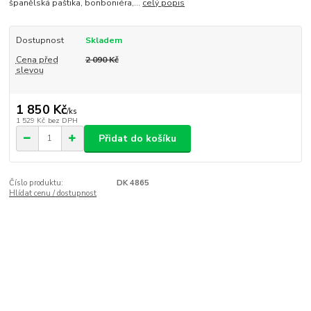
španělská paštika, bonboniéra,...
celý popis
Dostupnost
Skladem
Cena před
2 090 Kč
slevou
1 850 Kč
/
ks
1 529 Kč
bez DPH
Přidat do košíku
Číslo produktu:
DK 4865
Hlídat cenu / dostupnost
Kompletní specifikace
Dárkový balíček v klubových barvách. Tentoktát je to pro HC Zubr,
je ale možná dle potřeby a přání naladit zdobení a obal do barev
Vašeho sportovního klubu nebo dle Vašeho přání.