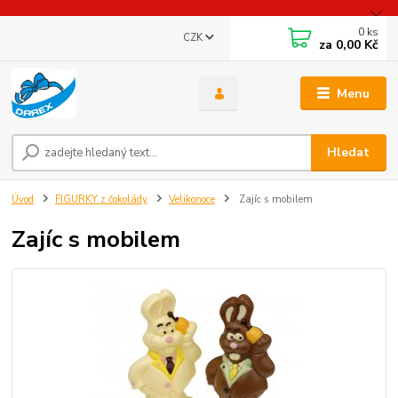
0
ks
CZK
za
0,00 Kč
Menu
Hledat
Úvod
FIGURKY z čokolády
Velikonoce
Zajíc s mobilem
Zajíc s mobilem