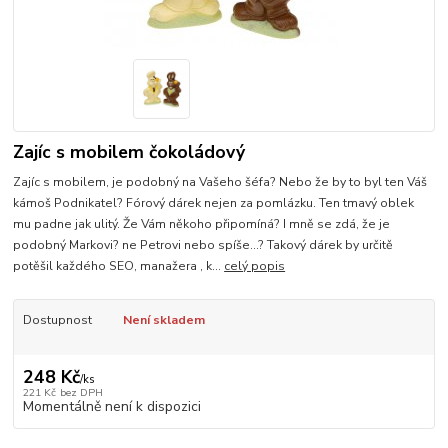
Zajíc s mobilem čokoládový
Zajíc s mobilem, je podobný na Vašeho šéfa? Nebo že by to byl ten Váš
kámoš Podnikatel? Fórový dárek nejen za pomlázku. Ten tmavý oblek
mu padne jak ulitý. Že Vám někoho připomíná? I mně se zdá, že je
podobný Markovi? ne Petrovi nebo spíše...? Takový dárek by určitě
potěšil každého SEO, manažera , k...
celý popis
Dostupnost
Není skladem
248 Kč
/
ks
221 Kč
bez DPH
Momentálně není k dispozici