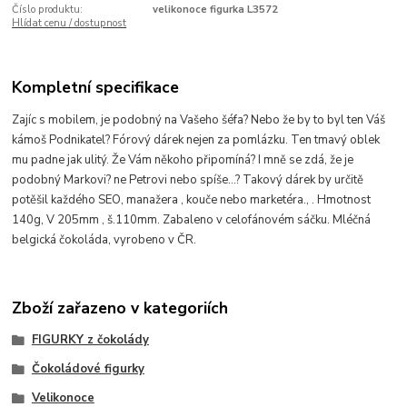
Číslo produktu:
velikonoce figurka L3572
Hlídat cenu / dostupnost
Kompletní specifikace
Zajíc s mobilem, je podobný na Vašeho šéfa? Nebo že by to byl ten Váš
kámoš Podnikatel? Fórový dárek nejen za pomlázku. Ten tmavý oblek
mu padne jak ulitý. Že Vám někoho připomíná? I mně se zdá, že je
podobný Markovi? ne Petrovi nebo spíše...? Takový dárek by určitě
potěšil každého SEO, manažera , kouče nebo marketéra., . Hmotnost
140g, V 205mm , š.110mm. Zabaleno v celofánovém sáčku. Mléčná
belgická čokoláda, vyrobeno v ČR.
Zboží zařazeno v kategoriích
FIGURKY z čokolády
Čokoládové figurky
Velikonoce