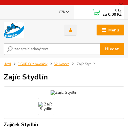
0
ks
CZK
za
0,00 Kč
Menu
Hledat
Úvod
FIGURKY z čokolády
Velikonoce
Zajíc Stydlín
Zajíc Stydlín
Zajíček Stydlín