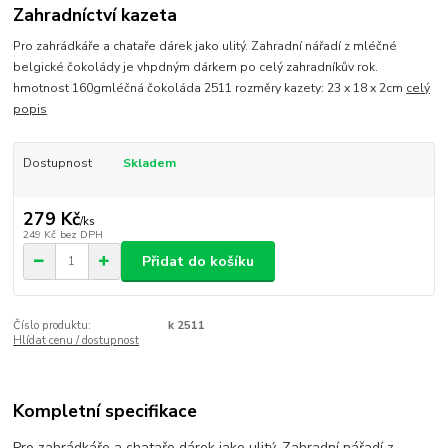
Zahradníctví kazeta
Pro zahrádkáře a chataře dárek jako ulitý. Zahradní nářadí z mléčné
belgické čokolády je vhpdným dárkem po celý zahradníkův rok.
hmotnost 160gmléčná čokoláda 2511 rozměry kazety: 23 x 18 x 2cm
celý
popis
Dostupnost
Skladem
279 Kč
/
ks
249 Kč
bez DPH
Přidat do košíku
Číslo produktu:
k 2511
Hlídat cenu / dostupnost
Kompletní specifikace
Pro zahrádkáře a chataře dárek jako ulitý. Zahradní nářadí z