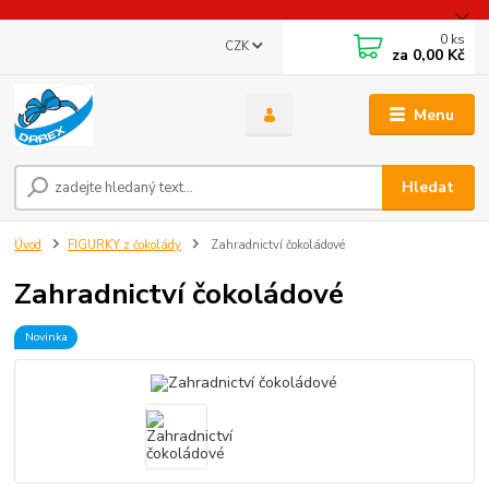
0
ks
CZK
za
0,00 Kč
Menu
Hledat
Úvod
FIGURKY z čokolády
Zahradnictví čokoládové
Zahradnictví čokoládové
Novinka