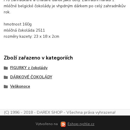
mléčné belgické čokolády je vhpdným dárkem po celý zahradníkův
rok.
hmotnost 160g
mléčná čokoláda 2511
rozměry kazety: 23 x 18 x 2cm
Zboží zařazeno v kategoriích
FIGURKY z čokolády
DÁRKOVÉ ČOKOLÁDY
Velikonoce
(C) 1996 - 2018 - DAREX SHOP - Všechna práva vyhrazena!
Vytvořeno na
Eshop-rychle.cz