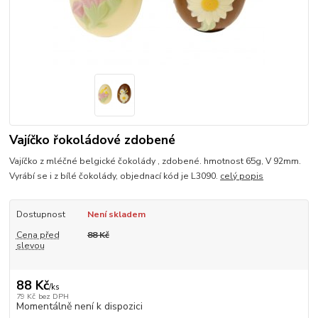
Vajíčko řokoládové zdobené
Vajíčko z mléčné belgické čokolády , zdobené. hmotnost 65g, V 92mm.
Vyrábí se i z bílé čokolády, objednací kód je L3090.
celý popis
Dostupnost
Není skladem
Cena před
88 Kč
slevou
88 Kč
/
ks
79 Kč
bez DPH
Momentálně není k dispozici