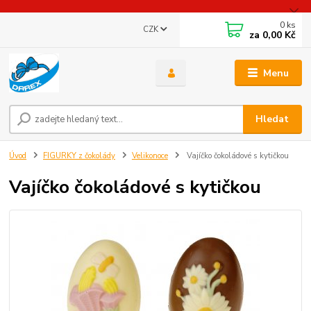
0
ks
CZK
za
0,00 Kč
Menu
Hledat
Úvod
FIGURKY z čokolády
Velikonoce
Vajíčko čokoládové s kytičkou
Vajíčko čokoládové s kytičkou