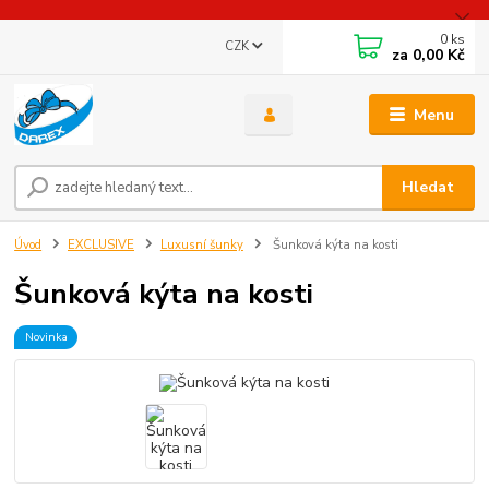
0
ks
CZK
za
0,00 Kč
Menu
Hledat
Úvod
EXCLUSIVE
Luxusní šunky
Šunková kýta na kosti
Šunková kýta na kosti
Novinka