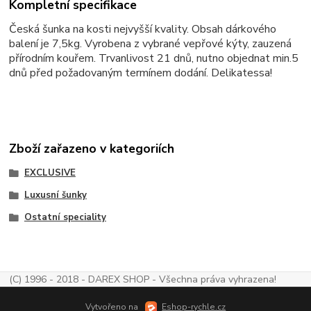
Kompletní specifikace
Česká šunka na kosti nejvyšší kvality. Obsah dárkového
balení je 7,5kg. Vyrobena z vybrané vepřové kýty, zauzená
přírodním kouřem. Trvanlivost 21 dnů, nutno objednat min.5
dnů před požadovaným termínem dodání. Delikatessa!
Zboží zařazeno v kategoriích
EXCLUSIVE
Luxusní šunky
Ostatní speciality
(C) 1996 - 2018 - DAREX SHOP - Všechna práva vyhrazena!
Vytvořeno na
Eshop-rychle.cz