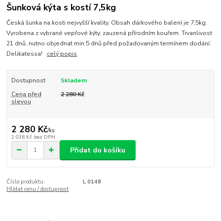
Šunková kýta s kostí 7,5kg
Česká šunka na kosti nejvyšší kvality. Obsah dárkového balení je 7,5kg.
Vyrobena z vybrané vepřové kýty, zauzená přírodním kouřem. Trvanlivost
21 dnů, nutno objednat min.5 dnů před požadovaným termínem dodání.
Delikatessa!
celý popis
Dostupnost
Skladem
Cena před
2 280 Kč
slevou
2 280 Kč
/
ks
2 036 Kč
bez DPH
Přidat do košíku
Číslo produktu:
L 0148
Hlídat cenu / dostupnost