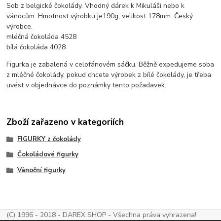
Sob z belgické čokolády. Vhodný dárek k Mikuláši nebo k
vánocům. Hmotnost výrobku je190g, velikost 178mm. Český
výrobce.
mléčná čokoláda 4528
bílá čokoláda 4028
Figurka je zabalená v celofánovém sáčku. Běžně expedujeme soba
z mléčné čokolády, pokud chcete výrobek z bílé čokolády, je třeba
uvést v objednávce do poznámky tento požadavek.
Zboží zařazeno v kategoriích
FIGURKY z čokolády
Čokoládové figurky
Vánoční figurky
(C) 1996 - 2018 - DAREX SHOP - Všechna práva vyhrazena!