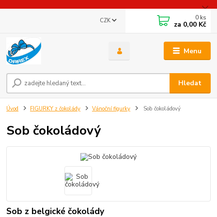
0
ks
CZK
za
0,00 Kč
Menu
Hledat
Úvod
FIGURKY z čokolády
Vánoční figurky
Sob čokoládový
Sob čokoládový
Sob z belgické čokolády