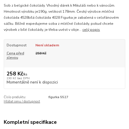
Sob z belgické čokolády. Vhodný dárek k Mikuláši nebo k vánocům.
Hmotnost výrobku je190g, velikost 178mm. Český výrobce.mléčná
čokoláda 4528bílá čokoláda 4028 Figurka je zabalená v celofánovém
sáčku. Běžně expedujeme soba z mléčné čokolády, pokud chcete
výrobek z bílé čokolády, je třeba uvést v obje...
celý popis
Dostupnost
Není skladem
Cena před
258 Kč
slevou
258 Kč
/
ks
230 Kč
bez DPH
Momentálně není k dispozici
Číslo produktu:
figurka 5527
Hlídat cenu / dostupnost
Kompletní specifikace