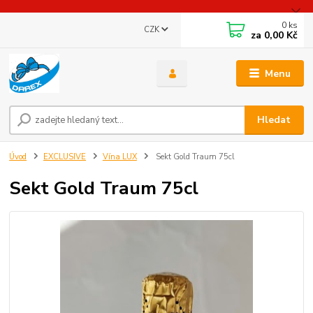
0
ks
CZK
za
0,00 Kč
Menu
Hledat
Úvod
EXCLUSIVE
Vína LUX
Sekt Gold Traum 75cl
Sekt Gold Traum 75cl