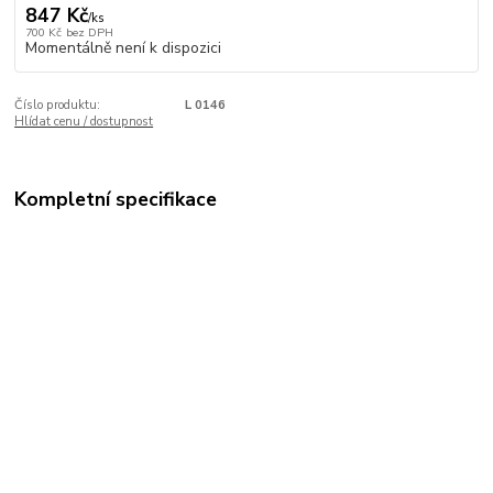
847 Kč
/
ks
700 Kč
bez DPH
Momentálně není k dispozici
Číslo produktu:
L 0146
Hlídat cenu / dostupnost
Kompletní specifikace
Sekt se zlatými šupinami 22 karátové zlato. Zlato podporuje
čištění trávícího systému. Obsah láhve 75cl.
Zboží zařazeno v kategoriích
EXCLUSIVE
Vína LUX