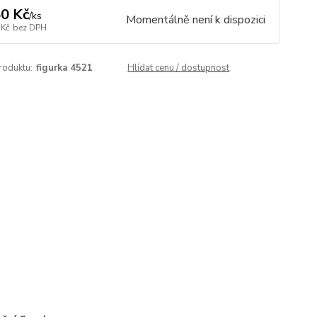
0 Kč
/
ks
Momentálně není k dispozici
 Kč
bez DPH
roduktu:
figurka 4521
Hlídat cenu / dostupnost