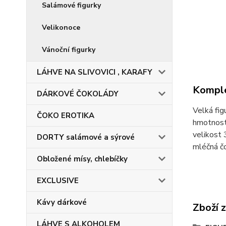
Salámové figurky
Velikonoce
Vánoční figurky
LÁHVE NA SLIVOVICI , KARAFY
Komple
DÁRKOVÉ ČOKOLÁDY
Velká fig
ČOKO EROTIKA
hmotnos
velikos
DORTY salámové a sýrové
mléčná č
Obložené mísy, chlebíčky
EXCLUSIVE
Kávy dárkové
Zboží 
LÁHVE S ALKOHOLEM