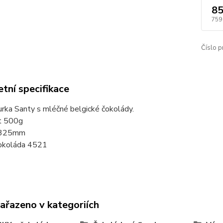
85
759
Číslo p
tní specifikace
urka Santy s mléčné belgické čokolády.
t 500g
t 325mm
okoláda 4521
zařazeno v kategoriích