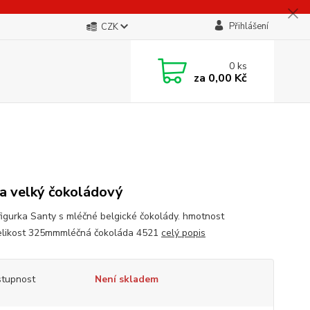
Přihlášení
CZK
0
ks
za
0,00 Kč
a velký čokoládový
figurka Santy s mléčné belgické čokolády. hmotnost
likost 325mmmléčná čokoláda 4521
celý popis
tupnost
Není skladem