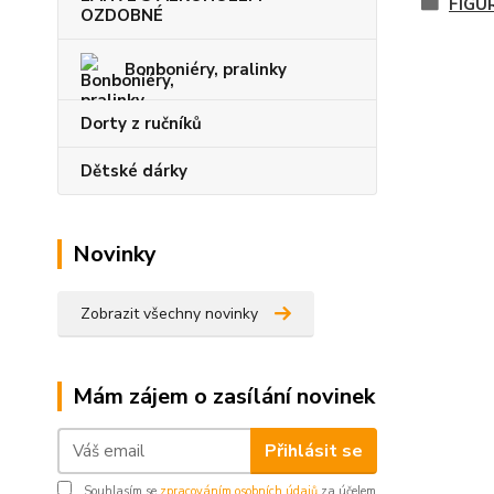
FIGUR
OZDOBNÉ
Bonboniéry, pralinky
Dorty z ručníků
Dětské dárky
Novinky
Zobrazit všechny novinky
Mám zájem o zasílání novinek
Přihlásit se
Souhlasím se
zpracováním osobních údajů
za účelem