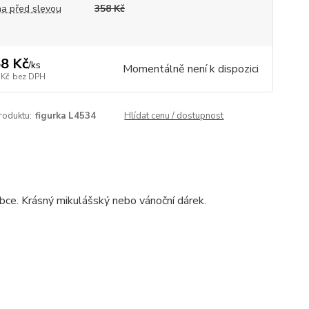
a před slevou
358 Kč
8 Kč
/
ks
Momentálně není k dispozici
 Kč
bez DPH
roduktu:
figurka L4534
Hlídat cenu / dostupnost
ce. Krásný mikulášský nebo vánoční dárek.