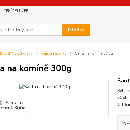
CENÍK SLUŽEB
Hledat
IGURKY z čokolády
Vánoční figurky
Santa na komíně 300g
a na komíně 300g
Sant
Belgic
výrobc
V 18c
Dos