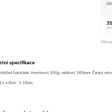
Cen
35
320
Číslo p
tní specifikace
 mléčná čokoláda. Hmotnost 300g, velikost 185mm. Český výrob
 11 x 8cm , V 18cm,