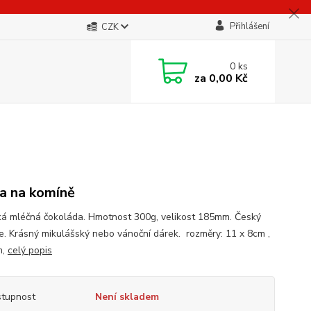
Přihlášení
CZK
0
ks
za
0,00 Kč
a na komíně
ká mléčná čokoláda. Hmotnost 300g, velikost 185mm. Český
e. Krásný mikulášský nebo vánoční dárek. rozměry: 11 x 8cm ,
m,
celý popis
tupnost
Není skladem