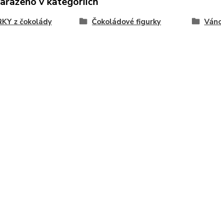
zařazeno v kategoriích
KY z čokolády
Čokoládové figurky
Váno