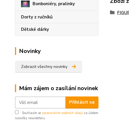
Zboží 
Bonboniéry, pralinky
FIGUR
Dorty z ručníků
Dětské dárky
Novinky
Zobrazit všechny novinky
Mám zájem o zasílání novinek
Přihlásit se
Souhlasím se
zpracováním osobních údajů
za účelem
rozesílky newsletteru.