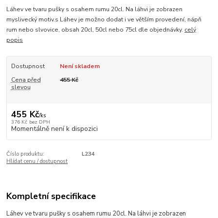
Láhev ve tvaru pušky s osahem rumu 20cl. Na láhvi je zobrazen
myslivecký motiv.s Láhev je možno dodat i ve větším provedení, nápň
rum nebo slvovice, obsah 20cl, 50cl nebo 75cl dle objednávky.
celý
popis
Dostupnost
Není skladem
Cena před
455 Kč
slevou
455 Kč
/
ks
376 Kč
bez DPH
Momentálně není k dispozici
Číslo produktu:
L234
Hlídat cenu / dostupnost
Kompletní specifikace
Láhev ve tvaru pušky s osahem rumu 20cl. Na láhvi je zobrazen