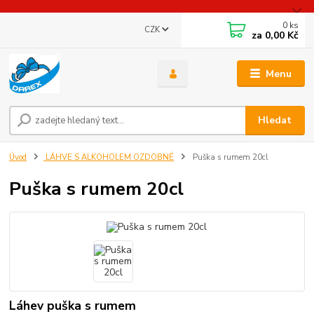
0
ks
CZK
za
0,00 Kč
Menu
Hledat
Úvod
LÁHVE S ALKOHOLEM OZDOBNÉ
Puška s rumem 20cl
Puška s rumem 20cl
Láhev puška s rumem