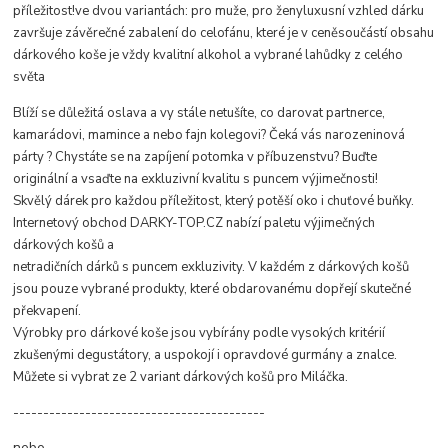
příležitost!ve dvou variantách: pro muže, pro ženyluxusní vzhled dárku
završuje závěrečné zabalení do celofánu, které je v ceněsoučástí obsahu
dárkového koše je vždy kvalitní alkohol a vybrané lahůdky z celého
světa
Blíží se důležitá oslava a vy stále netušíte, co darovat partnerce,
kamarádovi, mamince a nebo fajn kolegovi? Čeká vás narozeninová
párty ? Chystáte se na zapíjení potomka v příbuzenstvu? Buďte
originální a vsaďte na exkluzivní kvalitu s puncem výjimečnosti!
Skvělý dárek pro každou příležitost, který potěší oko i chuťové buňky.
Internetový obchod DARKY-TOP.CZ nabízí paletu výjimečných
dárkových košů a
netradičních dárků s puncem exkluzivity. V každém z dárkových košů
jsou pouze vybrané produkty, které obdarovanému dopřejí skutečné
překvapení.
Výrobky pro dárkové koše jsou vybírány podle vysokých kritérií
zkušenými degustátory, a uspokojí i opravdové gurmány a znalce.
Můžete si vybrat ze 2 variant dárkových košů pro Miláčka.
------------------------------------------
nebo