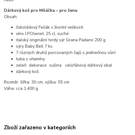
Dárkový koš pro Miláčka – pro ženu
Obsah:
čokoládový Fešák v životní velikosti
víno J.P.Chenet, 25 cl, suché
italský originální tvrdý sýr Grana Padano 200 g
sýry Baby Bell 7 ks
7 různých druhů porcovaných čajů s jedinečnou vůní
tuba s vitamíny
zeleň dekorace sušina celofánový dárkový obal
dárkový koš
Rozměr: šířka: 30 cm, výška: 55 cm
Váha: cca 1.400 g.
Zboží zařazeno v kategoriích