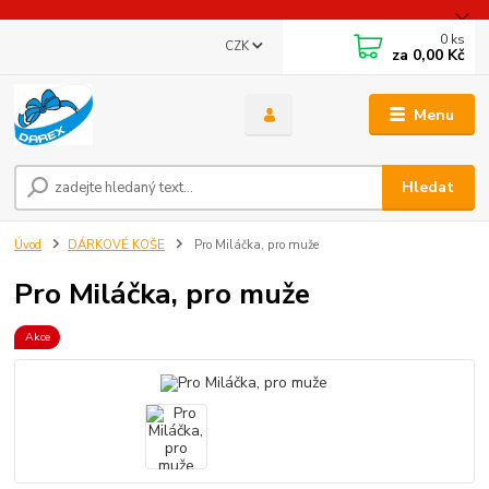
0
ks
CZK
za
0,00 Kč
Menu
Hledat
Úvod
DÁRKOVÉ KOŠE
Pro Miláčka, pro muže
Pro Miláčka, pro muže
Akce