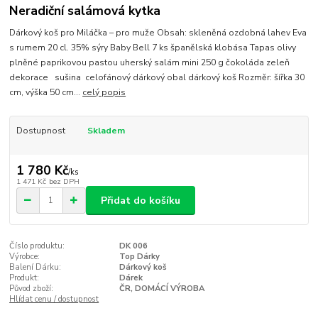
Neradiční salámová kytka
Dárkový koš pro Miláčka – pro muže Obsah: skleněná ozdobná lahev Eva
s rumem 20 cl. 35% sýry Baby Bell 7 ks španělská klobása Tapas olivy
plněné paprikovou pastou uherský salám mini 250 g čokoláda zeleň
dekorace sušina celofánový dárkový obal dárkový koš Rozměr: šířka 30
cm, výška 50 cm...
celý popis
Dostupnost
Skladem
1 780 Kč
/
ks
1 471 Kč
bez DPH
Přidat do košíku
Číslo produktu:
DK 006
Výrobce:
Top Dárky
Balení Dárku:
Dárkový koš
Produkt:
Dárek
Původ zboží:
ČR, DOMÁCÍ VÝROBA
Hlídat cenu / dostupnost