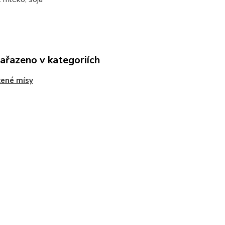
zařazeno v kategoriích
žené mísy