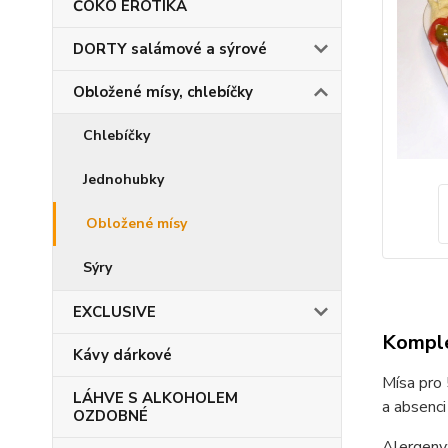
ČOKO EROTIKA
DORTY salámové a sýrové
Obložené mísy, chlebíčky
Chlebíčky
Jednohubky
Obložené mísy
Sýry
EXCLUSIVE
Komple
Kávy dárkové
Mísa pro 
LÁHVE S ALKOHOLEM
a absenci
OZDOBNÉ
Alergeny: