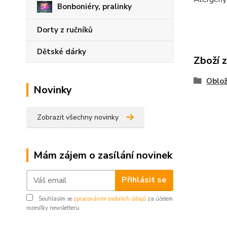
Bonboniéry, pralinky
Dorty z ručníků
Dětské dárky
Zboží 
Oblo
Novinky
Zobrazit všechny novinky
Mám zájem o zasílání novinek
Přihlásit se
Souhlasím se
zpracováním osobních údajů
za účelem
rozesílky newsletteru.