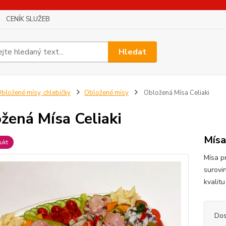
CENÍK SLUŽEB
Hledat
bložené mísy, chlebíčky
Obložené mísy
Obložená Mísa Celiaki
žená Mísa Celiaki
Mísa
ukt
Mísa p
surovin
kvalit
Dos