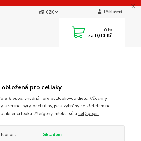
Přihlášení
CZK
0
ks
za
0,00 Kč
 obložená pro celiaky
ro 5-6 osob, vhodná i pro bezlepkovou dietu. Všechny
y, uzenina, sýry, pochutiny, jsou vybrány se zřetelem na
u a absenci lepku. Alergeny: mléko, sója
celý popis
tupnost
Skladem