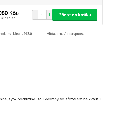
080 Kč
/
ks
Přidat do košíku
 Kč
bez DPH
roduktu:
Mísa L9630
Hlídat cenu / dostupnost
na, sýry, pochutiny, jsou vybrány se zřetelem na kvalitu