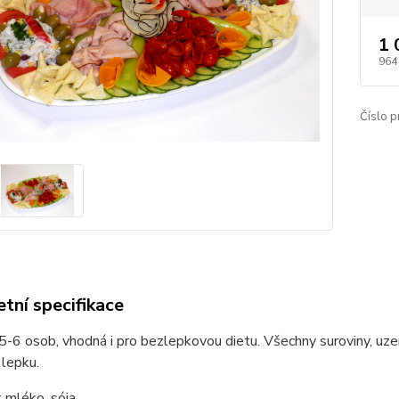
1 
964
Číslo p
tní specifikace
5-6 osob, vhodná i pro bezlepkovou dietu. Všechny suroviny, uzeni
 lepku.
 mléko, sója