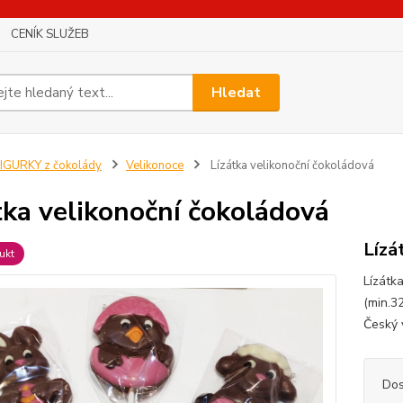
CENÍK SLUŽEB
Hledat
IGURKY z čokolády
Velikonoce
Lízátka velikonoční čokoládová
tka velikonoční čokoládová
Lízá
ukt
Lízátk
(min.3
Český 
Dos