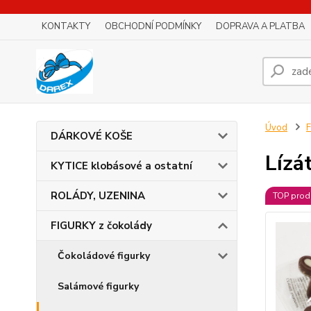
KONTAKTY
OBCHODNÍ PODMÍNKY
DOPRAVA A PLATBA
Úvod
F
DÁRKOVÉ KOŠE
Lízá
KYTICE klobásové a ostatní
ROLÁDY, UZENINA
TOP prod
FIGURKY z čokolády
Čokoládové figurky
Salámové figurky