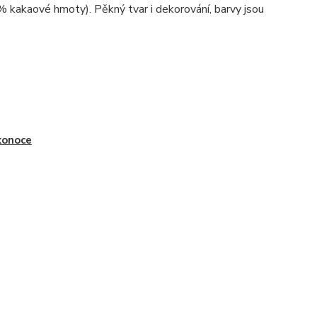
% kakaové hmoty). Pěkný tvar i dekorování, barvy jsou
konoce