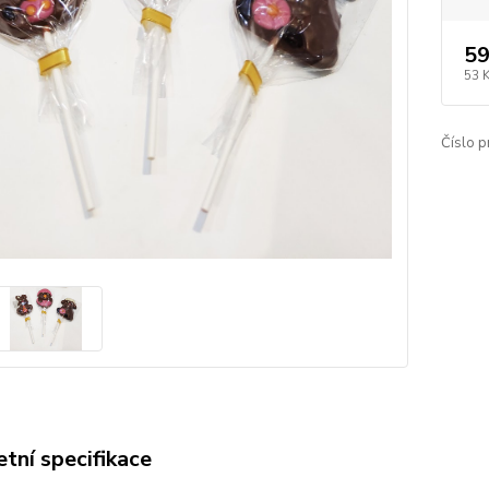
59
53 
Číslo p
tní specifikace