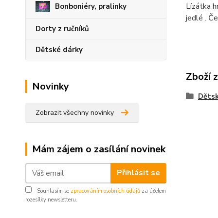
Lízátka h
Bonboniéry, pralinky
jedlé . Č
Dorty z ručníků
Dětské dárky
Zboží 
Novinky
Dětsk
Zobrazit všechny novinky
Mám zájem o zasílání novinek
Přihlásit se
Souhlasím se
zpracováním osobních údajů
za účelem
rozesílky newsletteru.