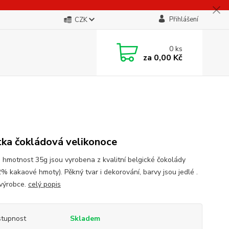
Přihlášení
CZK
0
ks
za
0,00 Kč
tka čokládová velikonoce
a hmotnost 35g jsou vyrobena z kvalitní belgické čokolády
2% kakaové hmoty). Pěkný tvar i dekorování, barvy jsou jedlé .
výrobce.
celý popis
tupnost
Skladem