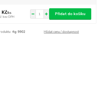
 Kč
/
ks
Přidat do košíku
Kč
bez DPH
roduktu:
fig 9902
Hlídat cenu / dostupnost