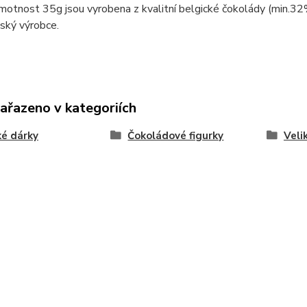
motnost 35g jsou vyrobena z kvalitní belgické čokolády (min.32
eský výrobce.
zařazeno v kategoriích
é dárky
Čokoládové figurky
Veli