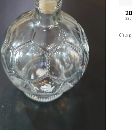
28
236
Číslo p