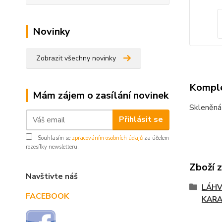
Novinky
Zobrazit všechny novinky
Komple
Mám zájem o zasílání novinek
Skleněná 
Přihlásit se
Souhlasím se
zpracováním osobních údajů
za účelem
rozesílky newsletteru.
Zboží 
Navštivte náš
LÁHVE
FACEBOOK
KARA