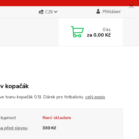
Přihlášení
CZK
0
ks
za
0,00 Kč
v kopačák
ve tvaru kopačák 0,5l. Dárek pro fotbalistu.
celý popis
tupnost
Není skladem
a před slevou
330 Kč