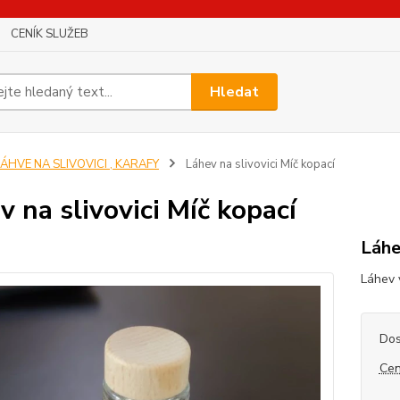
CENÍK SLUŽEB
Hledat
ÁHVE NA SLIVOVICI , KARAFY
Láhev na slivovici Míč kopací
v na slivovici Míč kopací
Láhe
Láhev 
Dos
Cen