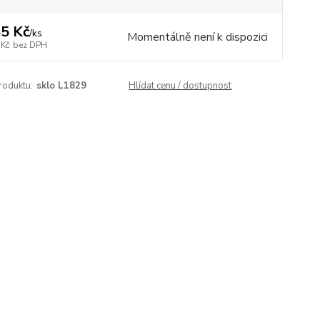
5 Kč
/
ks
Momentálně není k dispozici
 Kč
bez DPH
roduktu:
sklo L1829
Hlídat cenu / dostupnost