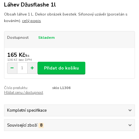
Láhev Džusflashe 1l
Obsah láhve 1 L. Dekor obrázek švestek. Sifonový uzávěr (porcelán s
kováním).
celý popis
Dostupnost
Skladem
165 Kč
/
ks
136 Kč
bez DPH
Přidat do košíku
Číslo produktu:
sklo L1306
Hlídat cenu / dostupnost
Kompletní specifikace
Související zboží
8