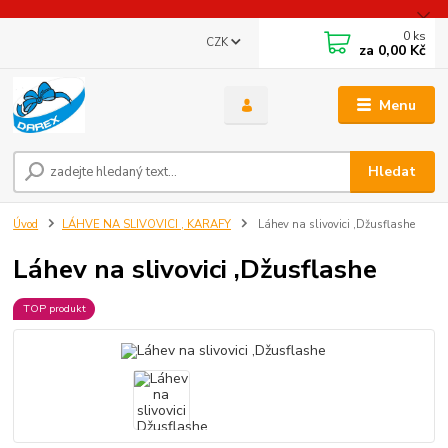
0
ks
CZK
za
0,00 Kč
Menu
Hledat
Úvod
LÁHVE NA SLIVOVICI , KARAFY
Láhev na slivovici ,Džusflashe
Láhev na slivovici ,Džusflashe
TOP produkt