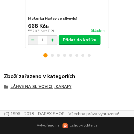
Motorka Harley se slivovicí
Karafa s p
668 Kč
480 Kč
/
ks
/
ks
Skladem
552 Kč
bez DPH
397 Kč
bez 
Přidat do košíku
Zboží zařazeno v kategoriích
LÁHVE NA SLIVOVICI , KARAFY
(C) 1996 - 2018 - DAREX SHOP - Všechna práva vyhrazena!
Vytvořeno na
Eshop-rychle.cz