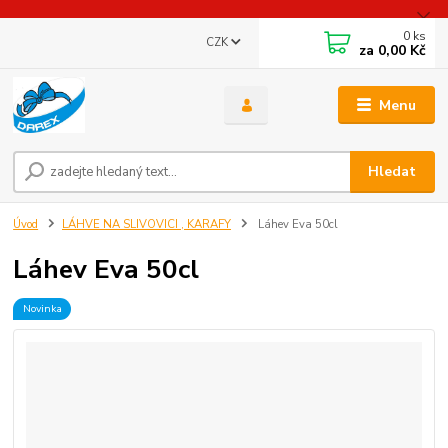
0
ks
CZK
za
0,00 Kč
Menu
Hledat
Úvod
LÁHVE NA SLIVOVICI , KARAFY
Láhev Eva 50cl
Láhev Eva 50cl
Novinka