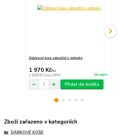
Dárkový box vánoční s whisky
Dárkový koš
1 970 Kč
1 280 Kč
/
ks
Skladem
1 628 Kč
bez DPH
1 058 Kč
bez
Přidat do košíku
Zboží zařazeno v kategoriích
DÁRKOVÉ KOŠE