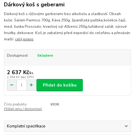
Dárkový koš s geberami
Dárkový koš s růžovými gerberami bez alkoholu a sladkostí. Obsah
koše: Salám Parmico 700g, Káva 250g, španělská paštika,kolekce čajů,
med, šunka Prosciuto, trvanlivý sýr Albeniz 250g,tuňákový salát, sýrové
hrudky, dekorace. Koš je zabalený před expedicí do celofánu a převázán
mašlí.
celý popis
Dostupnost
Skladem
2 637 Kč
/
ks
2 354 Kč
bez DPH
Přidat do košíku
Číslo produktu:
K036
Hlídat cenu / dostupnost
Kompletní specifikace