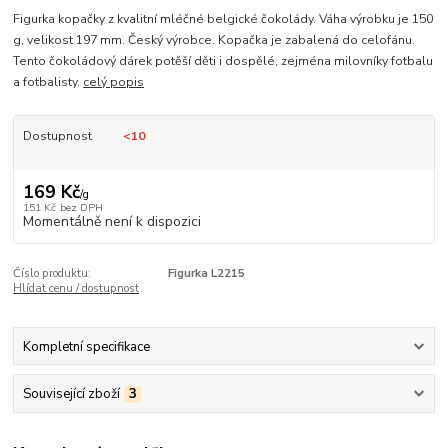
Figurka kopačky z kvalitní mléčné belgické čokolády. Váha výrobku je 150
g, velikost 197 mm. Český výrobce. Kopačka je zabalená do celofánu.
Tento čokoládový dárek potěší děti i dospělé, zejména milovníky fotbalu
a fotbalisty.
celý popis
Dostupnost
<10
169 Kč
/
g
151 Kč
bez DPH
Momentálně není k dispozici
Číslo produktu:
Figurka L2215
Hlídat cenu / dostupnost
Kompletní specifikace
Související zboží
3