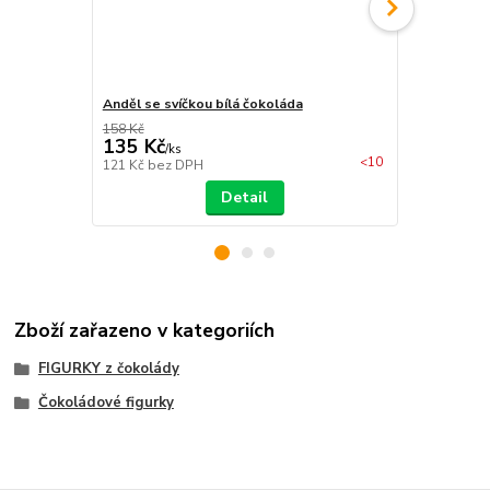
Anděl se svíčkou bílá čokoláda
Andílek se s
158 Kč
135 Kč
135 Kč
/
ks
/
ks
<10
121 Kč
bez DPH
121 Kč
bez 
Detail
Zboží zařazeno v kategoriích
FIGURKY z čokolády
Čokoládové figurky