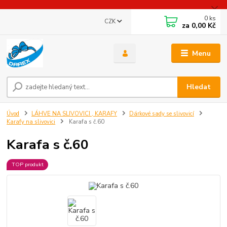
0
ks
CZK
za
0,00 Kč
Menu
Hledat
Úvod
LÁHVE NA SLIVOVICI , KARAFY
Dárkové sady se slivovicí
Karafy na slivovici
Karafa s č.60
Karafa s č.60
TOP produkt