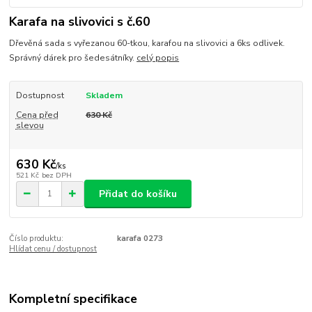
Karafa na slivovici s č.60
Dřevěná sada s vyřezanou 60-tkou, karafou na slivovici a 6ks odlivek.
Správný dárek pro šedesátníky.
celý popis
Dostupnost
Skladem
Cena před
630 Kč
slevou
630 Kč
/
ks
521 Kč
bez DPH
Přidat do košíku
Číslo produktu:
karafa 0273
Hlídat cenu / dostupnost
Kompletní specifikace