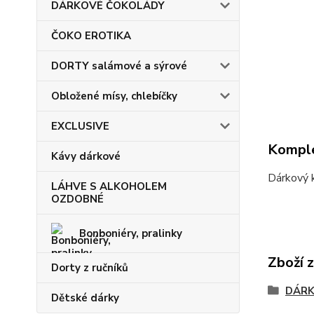
DÁRKOVÉ ČOKOLÁDY
ČOKO EROTIKA
DORTY salámové a sýrové
Obložené mísy, chlebíčky
EXCLUSIVE
Komple
Kávy dárkové
Dárkový k
LÁHVE S ALKOHOLEM
OZDOBNÉ
Bonboniéry, pralinky
Zboží 
Dorty z ručníků
DÁRK
Dětské dárky