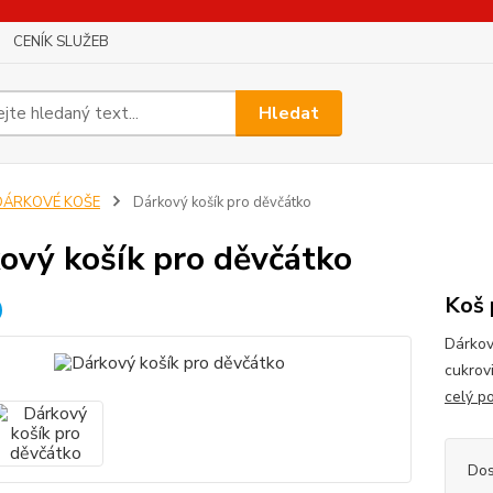
CENÍK SLUŽEB
Hledat
DÁRKOVÉ KOŠE
Dárkový košík pro děvčátko
ový košík pro děvčátko
Koš 
Dárkov
cukrov
celý p
Dos