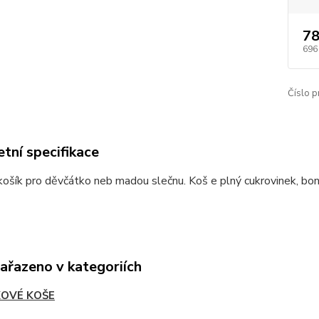
78
696
Číslo p
tní specifikace
ošík pro děvčátko neb madou slečnu. Koš e plný cukrovinek, bonb
zařazeno v kategoriích
OVÉ KOŠE