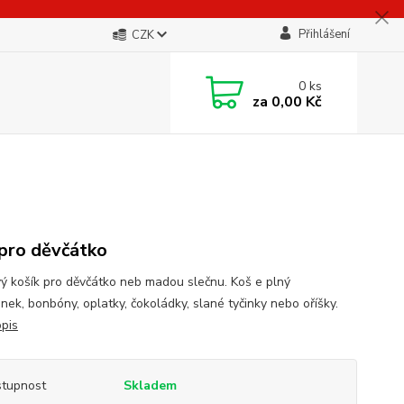
Přihlášení
CZK
0
ks
za
0,00 Kč
pro děvčátko
ý košík pro děvčátko neb madou slečnu. Koš e plný
inek, bonbóny, oplatky, čokoládky, slané tyčinky nebo oříšky.
opis
tupnost
Skladem