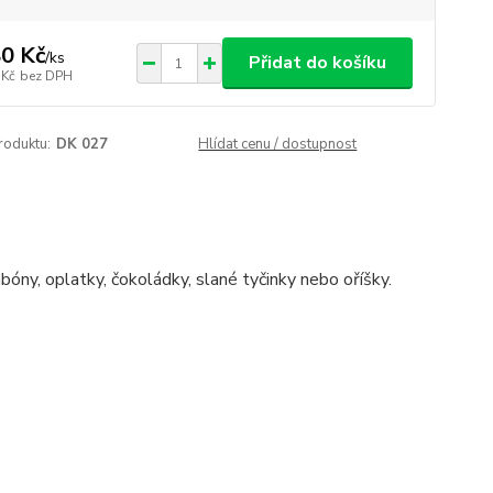
0 Kč
/
ks
Přidat do košíku
 Kč
bez DPH
roduktu:
DK 027
Hlídat cenu / dostupnost
óny, oplatky, čokoládky, slané tyčinky nebo oříšky.