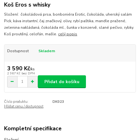
Koš Eros s whisky
Složení: čokoládová prsa, bonboniéra Erotic, čokoláda, uherský salám
Pick, káva instantní, čaj značkový, olivy, rybí paštika, mandle pražené,
zelenina nakládaná, čokoláda ml., šunka v konzervě, slané pečivo, rybky.
Koš proutěný, celofán, mašle.
celý popis
Dostupnost
Skladem
3 590 Kč
/
ks
2 967 Kč
bez DPH
Přidat do košíku
Číslo produktu:
DK023
Hlídat cenu / dostupnost
Kompletní specifikace
Složení: