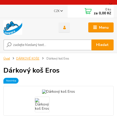
0
ks
CZK
za
0,00 Kč
Menu
Hledat
Úvod
DÁRKOVÉ KOŠE
Dárkový koš Eros
Dárkový koš Eros
Novinka