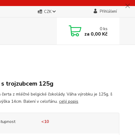
Přihlášení
CZK
0
ks
za
0,00 Kč
 s trojzubcem 125g
a čerta z mléčné belgické čokolády. Váha výrobku je 125g, š
výška 14cm. Balení v celofánu.
celý popis
tupnost
<10