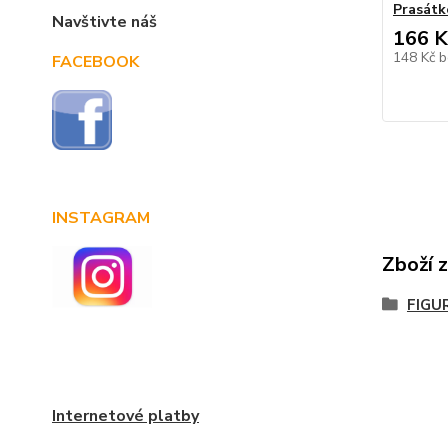
Prasátk
Navštivte náš
166 K
148 Kč
b
FACEBOOK
INSTAGRAM
Zboží 
FIGUR
Internetové platby