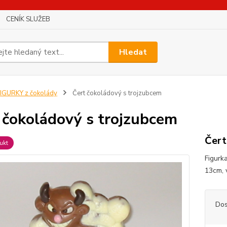
CENÍK SLUŽEB
Hledat
IGURKY z čokolády
Čert čokoládový s trojzubcem
 čokoládový s trojzubcem
Čert
ukt
Figurk
13cm, 
Dos