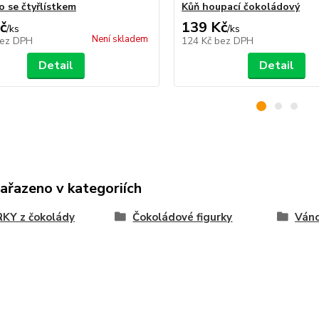
o se čtyřlístkem
Kůň houpací čokoládový
č
139 Kč
/
ks
/
ks
Není skladem
ez DPH
124 Kč
bez DPH
Detail
Detail
zařazeno v kategoriích
KY z čokolády
Čokoládové figurky
Váno