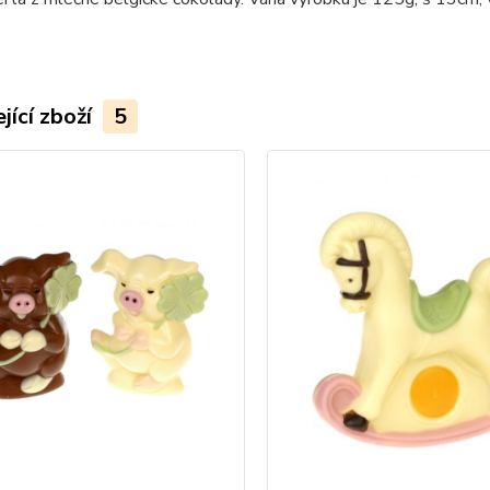
jící zboží
5