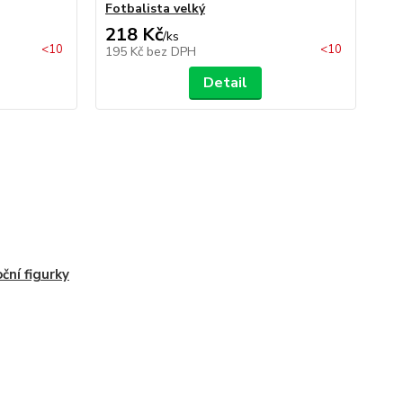
Fotbalista velký
Am
218 Kč
2
/
ks
<10
<10
195 Kč
bez DPH
22
Detail
ční figurky