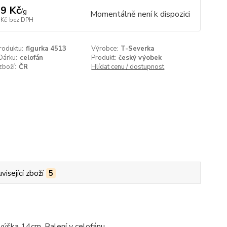
9 Kč
/
g
Momentálně není k dispozici
 Kč
bez DPH
roduktu:
figurka 4513
Výrobce:
T-Severka
Dárku:
celofán
Produkt:
český výobek
zboží:
ČR
Hlídat cenu / dostupnost
visející zboží
5
výška 14cm. Balení v celofánu.