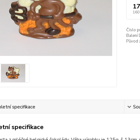
17
160
Číslo p
Balení 
Původ 
etní specifikace
Sou
tní specifikace
erta z mléčné belgické čokolády. Váha výrobku je 125g, š 13cm, 