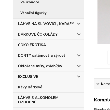
Velikonoce
Vánoční figurky
LÁHVE NA SLIVOVICI , KARAFY
DÁRKOVÉ ČOKOLÁDY
ČOKO EROTIKA
DORTY salámové a sýrové
Obložené mísy, chlebíčky
EXCLUSIVE
Kompl
Kávy dárkové
LÁHVE S ALKOHOLEM
Komple
OZDOBNÉ
Figurka č