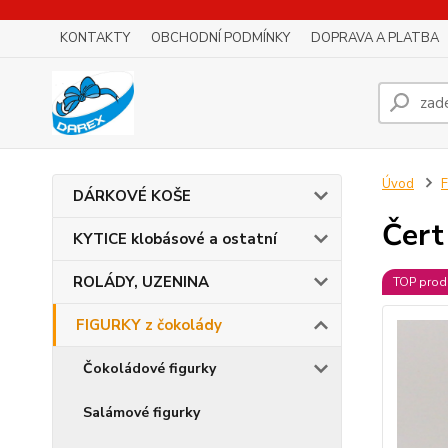
KONTAKTY
OBCHODNÍ PODMÍNKY
DOPRAVA A PLATBA
Úvod
F
DÁRKOVÉ KOŠE
Čert
KYTICE klobásové a ostatní
ROLÁDY, UZENINA
TOP prod
FIGURKY z čokolády
Čokoládové figurky
Salámové figurky